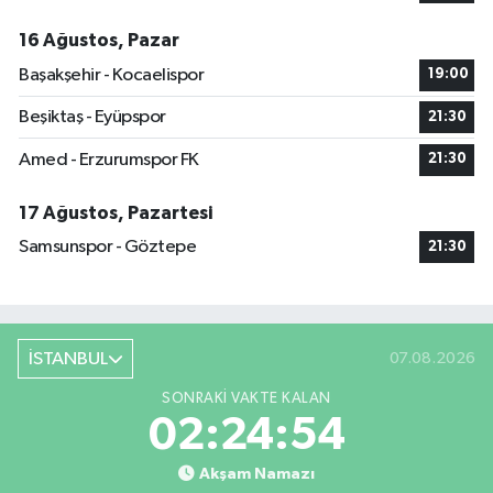
16 Ağustos, Pazar
Başakşehir - Kocaelispor
19:00
Beşiktaş - Eyüpspor
21:30
Amed - Erzurumspor FK
21:30
17 Ağustos, Pazartesi
Samsunspor - Göztepe
21:30
İSTANBUL
07.08.2026
SONRAKI VAKTE KALAN
02:24:53
Akşam Namazı