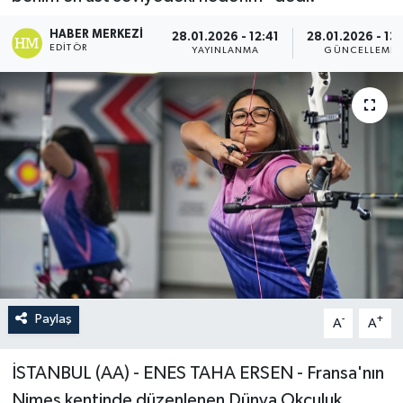
HABER MERKEZI
28.01.2026 - 12:41
28.01.2026 - 13:
EDITÖR
YAYINLANMA
GÜNCELLEME
Paylaş
-
+
A
A
İSTANBUL (AA) - ENES TAHA ERSEN - Fransa'nın
Nimes kentinde düzenlenen Dünya Okçuluk