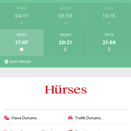
İMSAK
GÜNEŞ
ÖĞLE
04:17
05:59
13:15
İKINDI
AKŞAM
YATSI
17:07
20:21
21:56
Aylık Vakitler
Hava Durumu
Trafik Durumu