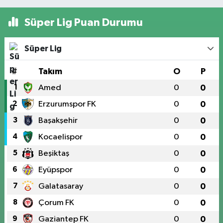
Süper Lig Puan Durumu
Süper Lig
#
Takım
O
P
1
Amed
0
0
2
Erzurumspor FK
0
0
3
Başakşehir
0
0
4
Kocaelispor
0
0
5
Beşiktaş
0
0
6
Eyüpspor
0
0
7
Galatasaray
0
0
8
Çorum FK
0
0
9
Gaziantep FK
0
0