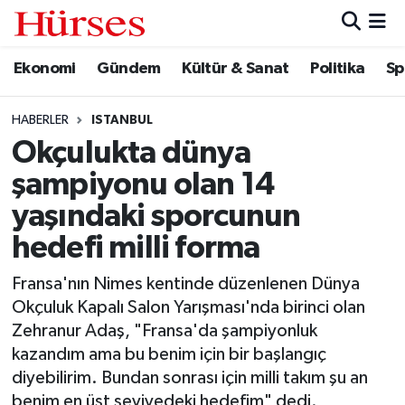
Ekonomi
Gündem
Kültür & Sanat
Politika
Sp
Ekonomi
Hava Durumu
Gündem
Trafik Durumu
HABERLER
ISTANBUL
Okçulukta dünya
Kültür & Sanat
Süper Lig Puan Durumu ve Fikstür
şampiyonu olan 14
Politika
Tüm Manşetler
yaşındaki sporcunun
hedefi milli forma
Spor
Son Dakika Haberleri
Fransa'nın Nimes kentinde düzenlenen Dünya
Turizm
Haber Arşivi
Okçuluk Kapalı Salon Yarışması'nda birinci olan
Zehranur Adaş, "Fransa'da şampiyonluk
kazandım ama bu benim için bir başlangıç
diyebilirim. Bundan sonrası için milli takım şu an
benim en üst seviyedeki hedefim" dedi.