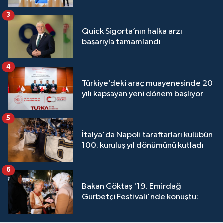
3
Quick Sigorta’nın halka arzı
başarıyla tamamlandı
4
Türkiye’deki araç muayenesinde 20
yılı kapsayan yeni dönem başlıyor
5
İtalya'da Napoli taraftarları kulübün
100. kuruluş yıl dönümünü kutladı
6
Bakan Göktaş '19. Emirdağ
Gurbetçi Festivali'nde konuştu: