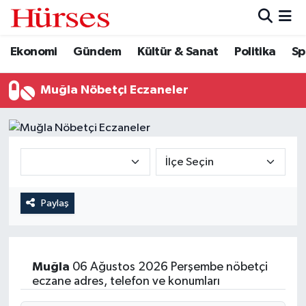
Ekonomi
Gündem
Kültür & Sanat
Politika
Sp
Ekonomi
Hava Durumu
Gündem
Trafik Durumu
Muğla Nöbetçi Eczaneler
Kültür & Sanat
Süper Lig Puan Durumu ve Fikstür
Politika
Tüm Manşetler
Spor
Son Dakika Haberleri
Paylaş
Turizm
Haber Arşivi
Muğla
06 Ağustos 2026 Perşembe nöbetçi
eczane adres, telefon ve konumları