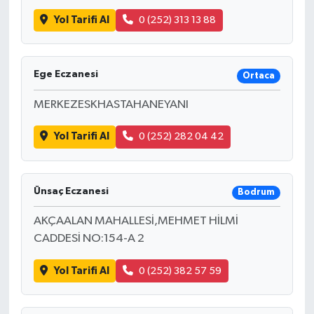
Yol Tarifi Al
0 (252) 313 13 88
Ege Eczanesi
Ortaca
MERKEZESKHASTAHANEYANI
Yol Tarifi Al
0 (252) 282 04 42
Ünsaç Eczanesi
Bodrum
AKÇAALAN MAHALLESİ,MEHMET HİLMİ
CADDESİ NO:154-A 2
Yol Tarifi Al
0 (252) 382 57 59