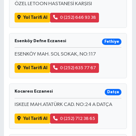
ÖZEL LETOON HASTANESİ KARŞISI
Yol Tarifi Al
0 (252) 646 93 38
Esenköy Defne Eczanesi
Fethiye
ESENKÖY MAH. SOL SOKAK, NO:117
Yol Tarifi Al
0 (252) 635 77 67
Kocareıs Eczanesi
Datça
ISKELE MAH.ATATÜRK CAD. NO:24 A DATÇA
Yol Tarifi Al
0 (252) 712 38 65