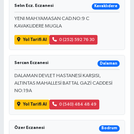
Selın Ecz. Eczanesi
Kavaklıdere
YENI MAH.YAMASAN CAD.NO:9 C
KAVAKLIDERE MUGLA
Yol Tarifi Al
0 (252) 592 76 30
Sercan Eczanesi
Dalaman
DALAMAN DEVLET HASTANESİ KARŞISI,
ALTINTAS MAHALLESİ BATTAL GAZİ CADDESİ
NO:19A
Yol Tarifi Al
0 (540) 484 48 49
Özer Eczanesi
Bodrum