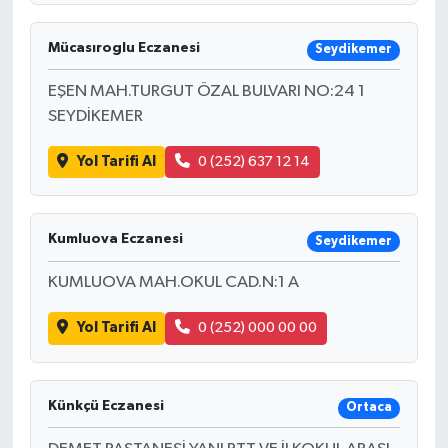
Mücasıroglu Eczanesi
Seydikemer
EŞEN MAH.TURGUT ÖZAL BULVARI NO:24 1
SEYDİKEMER
Yol Tarifi Al
0 (252) 637 12 14
Kumluova Eczanesi
Seydikemer
KUMLUOVA MAH.OKUL CAD.N:1 A
Yol Tarifi Al
0 (252) 000 00 00
Künkçü Eczanesi
Ortaca