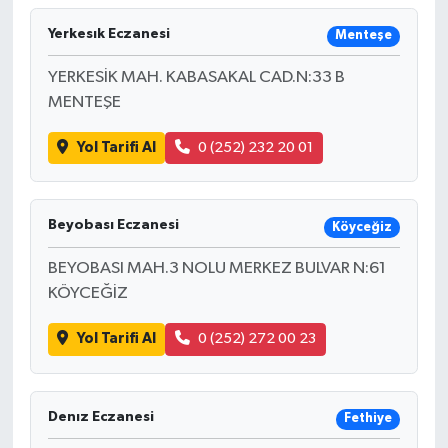
Yerkesık Eczanesi
Menteşe
YERKESİK MAH. KABASAKAL CAD.N:33 B
MENTEŞE
Yol Tarifi Al
0 (252) 232 20 01
Beyobası Eczanesi
Köyceğiz
BEYOBASI MAH.3 NOLU MERKEZ BULVAR N:61
KÖYCEĞİZ
Yol Tarifi Al
0 (252) 272 00 23
Denız Eczanesi
Fethiye