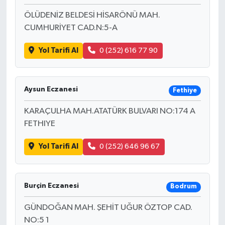
ÖLÜDENİZ BELDESİ HİSARÖNÜ MAH.
CUMHURİYET CAD.N:5-A
Yol Tarifi Al
0 (252) 616 77 90
Aysun Eczanesi
Fethiye
KARAÇULHA MAH.ATATÜRK BULVARI NO:174 A
FETHIYE
Yol Tarifi Al
0 (252) 646 96 67
Burçin Eczanesi
Bodrum
GÜNDOĞAN MAH. ŞEHİT UĞUR ÖZTOP CAD.
NO:5 1