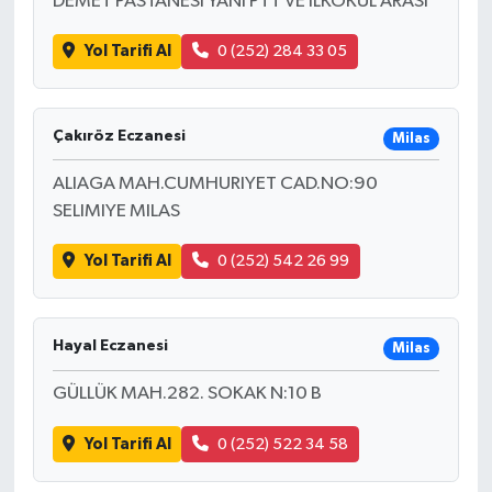
DEMET PASTANESİ YANI PTT VE İLKOKUL ARASI
Yol Tarifi Al
0 (252) 284 33 05
Çakıröz Eczanesi
Milas
ALIAGA MAH.CUMHURIYET CAD.NO:90
SELIMIYE MILAS
Yol Tarifi Al
0 (252) 542 26 99
Hayal Eczanesi
Milas
GÜLLÜK MAH.282. SOKAK N:10 B
Yol Tarifi Al
0 (252) 522 34 58