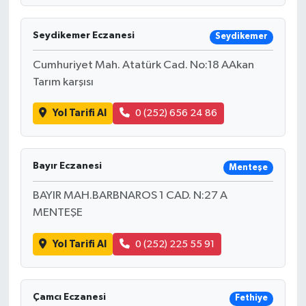
Seydikemer Eczanesi
Seydikemer
Cumhuriyet Mah. Atatürk Cad. No:18 AAkan
Tarım karşısı
Yol Tarifi Al
0 (252) 656 24 86
Bayır Eczanesi
Menteşe
BAYIR MAH.BARBNAROS 1 CAD. N:27 A
MENTEŞE
Yol Tarifi Al
0 (252) 225 55 91
Çamcı Eczanesi
Fethiye