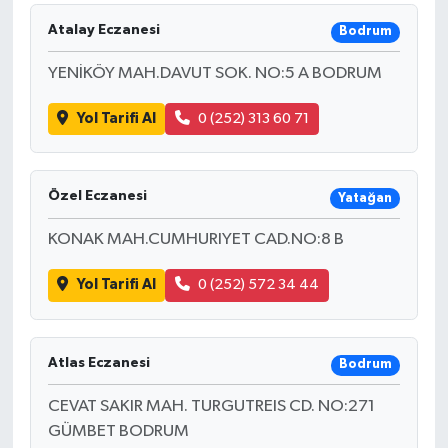
Atalay Eczanesi
Bodrum
YENİKÖY MAH.DAVUT SOK. NO:5 A BODRUM
Yol Tarifi Al
0 (252) 313 60 71
Özel Eczanesi
Yatağan
KONAK MAH.CUMHURIYET CAD.NO:8 B
Yol Tarifi Al
0 (252) 572 34 44
Atlas Eczanesi
Bodrum
CEVAT SAKIR MAH. TURGUTREIS CD. NO:271
GÜMBET BODRUM