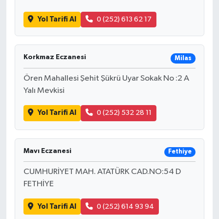
Yol Tarifi Al
0 (252) 613 62 17
Korkmaz Eczanesi
Milas
Ören Mahallesi Şehit Şükrü Uyar Sokak No :2 A
Yalı Mevkisi
Yol Tarifi Al
0 (252) 532 28 11
Mavı Eczanesi
Fethiye
CUMHURİYET MAH. ATATÜRK CAD.NO:54 D
FETHİYE
Yol Tarifi Al
0 (252) 614 93 94