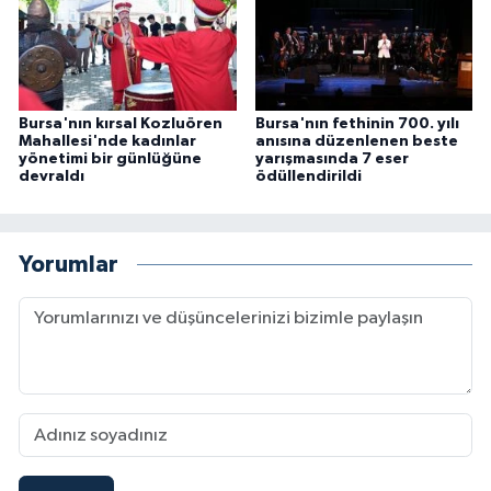
Bursa'nın kırsal Kozluören
Bursa'nın fethinin 700. yılı
Mahallesi'nde kadınlar
anısına düzenlenen beste
yönetimi bir günlüğüne
yarışmasında 7 eser
devraldı
ödüllendirildi
Yorumlar