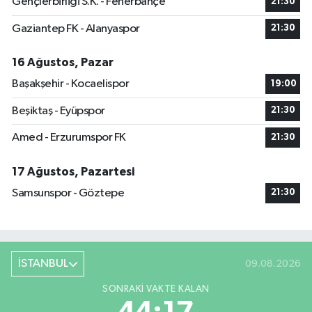
Gençlerbirliği S.K. - Fenerbahçe
21:30
Gaziantep FK - Alanyaspor
21:30
16 Ağustos, Pazar
Başakşehir - Kocaelispor
19:00
Beşiktaş - Eyüpspor
21:30
Amed - Erzurumspor FK
21:30
17 Ağustos, Pazartesi
Samsunspor - Göztepe
21:30
İSTANBUL
09.08.2026
SONRAKI VAKTE KALAN