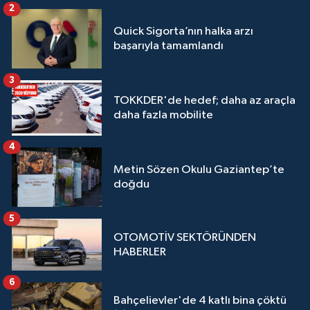
2
Quick Sigorta’nın halka arzı
başarıyla tamamlandı
3
TOKKDER'de hedef; daha az araçla
daha fazla mobilite
4
Metin Sözen Okulu Gaziantep’te
doğdu
5
OTOMOTİV SEKTÖRÜNDEN
HABERLER
6
Bahçelievler'de 4 katlı bina çöktü