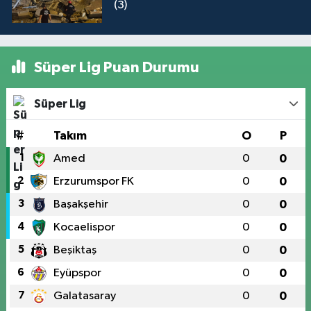
(3)
Süper Lig Puan Durumu
Süper Lig
#
Takım
O
P
1
Amed
0
0
2
Erzurumspor FK
0
0
3
Başakşehir
0
0
4
Kocaelispor
0
0
5
Beşiktaş
0
0
6
Eyüpspor
0
0
7
Galatasaray
0
0