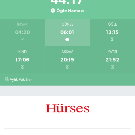
44:17
Öğle Namazı
İMSAK
GÜNEŞ
ÖĞLE
04:20
06:01
13:15
İKINDI
AKŞAM
YATSI
17:06
20:19
21:52
Aylık Vakitler