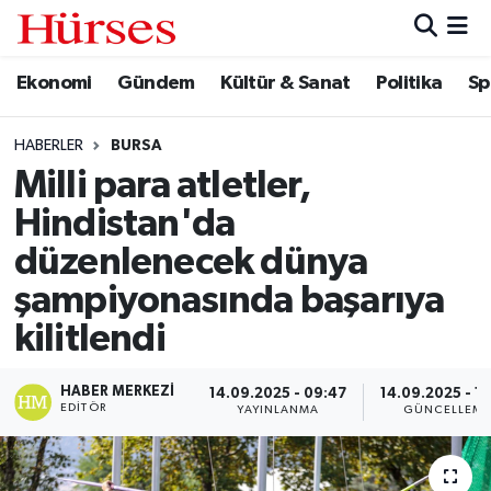
Ekonomi
Gündem
Kültür & Sanat
Politika
Sp
Ekonomi
Hava Durumu
Gündem
Trafik Durumu
HABERLER
BURSA
Milli para atletler,
Kültür & Sanat
Süper Lig Puan Durumu ve Fikstür
Hindistan'da
Politika
Tüm Manşetler
düzenlenecek dünya
şampiyonasında başarıya
Spor
Son Dakika Haberleri
kilitlendi
Turizm
Haber Arşivi
HABER MERKEZI
14.09.2025 - 09:47
14.09.2025 - 1
EDITÖR
YAYINLANMA
GÜNCELLEM