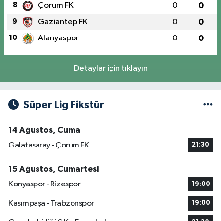
8
Çorum FK
0
0
9
Gaziantep FK
0
0
10
Alanyaspor
0
0
Detaylar için tıklayın
Süper Lig Fikstür
14 Ağustos, Cuma
Galatasaray - Çorum FK
21:30
15 Ağustos, Cumartesi
Konyaspor - Rizespor
19:00
Kasımpaşa - Trabzonspor
19:00