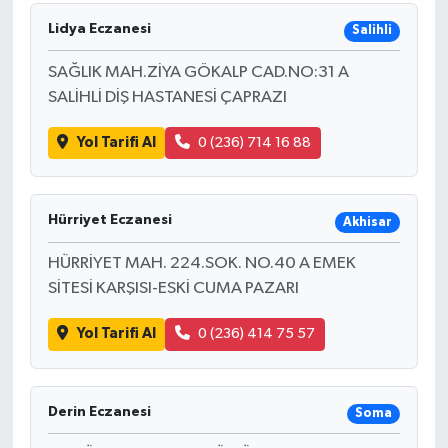
Lidya Eczanesi
Salihli
SAĞLIK MAH.ZİYA GÖKALP CAD.NO:31 A
SALİHLİ DİŞ HASTANESİ ÇAPRAZI
Yol Tarifi Al
0 (236) 714 16 88
Hürriyet Eczanesi
Akhisar
HÜRRİYET MAH. 224.SOK. NO.40 A EMEK
SİTESİ KARŞISI-ESKİ CUMA PAZARI
Yol Tarifi Al
0 (236) 414 75 57
Derin Eczanesi
Soma