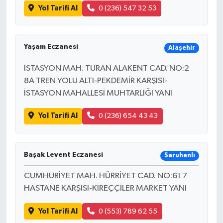
Yol Tarifi Al
0 (236) 547 32 53
Yaşam Eczanesi
Alaşehir
İSTASYON MAH. TURAN ALAKENT CAD. NO:2
8A TREN YOLU ALTI-PEKDEMİR KARŞISI-
İSTASYON MAHALLESİ MUHTARLIĞI YANI
Yol Tarifi Al
0 (236) 654 43 43
Başak Levent Eczanesi
Saruhanlı
CUMHURİYET MAH. HÜRRİYET CAD. NO:61 7
HASTANE KARŞISI-KİREÇÇİLER MARKET YANI
Yol Tarifi Al
0 (553) 789 62 55