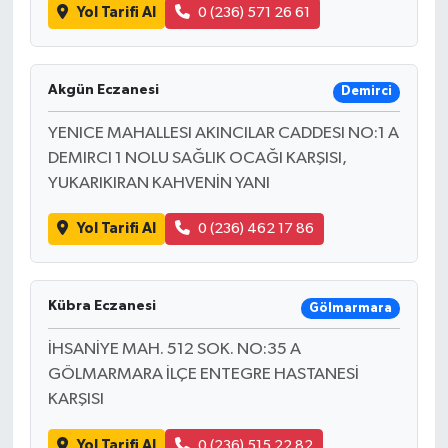
Yol Tarifi Al
0 (236) 571 26 61
Akgün Eczanesi
Demirci
YENICE MAHALLESI AKINCILAR CADDESI NO:1 A
DEMIRCI 1 NOLU SAĞLIK OCAĞI KARŞISI,
YUKARIKIRAN KAHVENİN YANI
Yol Tarifi Al
0 (236) 462 17 86
Kübra Eczanesi
Gölmarmara
İHSANİYE MAH. 512 SOK. NO:35 A
GÖLMARMARA İLÇE ENTEGRE HASTANESİ
KARŞISI
Yol Tarifi Al
0 (236) 515 22 82