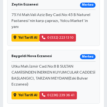
Zeytin Eczanesi
Merkez
75.Yıl Mah.Vali Aziz Bey Cad.No:45 B Naturel
Pastanesi'nin karşı çaprazı, Yolcu Market'in
yanı
Yol Tarifi Al
0 (532) 223 13 10
Baygeldi Nova Eczanesi
Merkez
Utku Mah.İzmir Cad.No:8 B SULTAN
CAMİİSİNDEN İNERKEN KUYUMCULAR CADDESİ
BAŞLANGICI, TARZAN MEYDANI(Eski Bulvar
Eczanesi)
Yol Tarifi Al
0 (236) 239 36 41