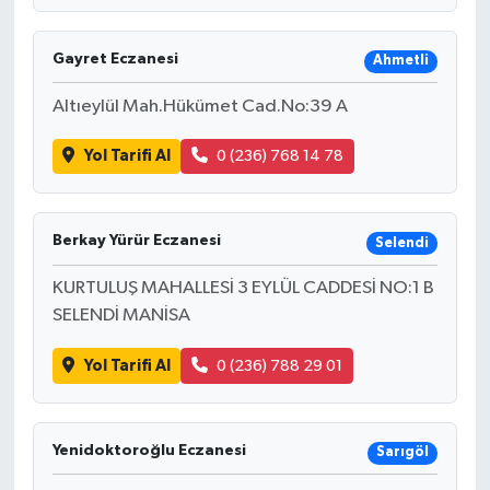
Gayret Eczanesi
Ahmetli
Altıeylül Mah.Hükümet Cad.No:39 A
Yol Tarifi Al
0 (236) 768 14 78
Berkay Yürür Eczanesi
Selendi
KURTULUŞ MAHALLESİ 3 EYLÜL CADDESİ NO:1 B
SELENDİ MANİSA
Yol Tarifi Al
0 (236) 788 29 01
Yenidoktoroğlu Eczanesi
Sarıgöl