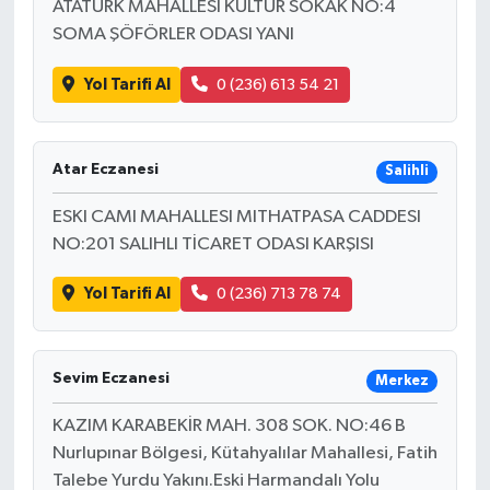
ATATÜRK MAHALLESI KÜLTÜR SOKAK NO:4
SOMA ŞÖFÖRLER ODASI YANI
Yol Tarifi Al
0 (236) 613 54 21
Atar Eczanesi
Salihli
ESKI CAMI MAHALLESI MITHATPASA CADDESI
NO:201 SALIHLI TİCARET ODASI KARŞISI
Yol Tarifi Al
0 (236) 713 78 74
Sevim Eczanesi
Merkez
KAZIM KARABEKİR MAH. 308 SOK. NO:46 B
Nurlupınar Bölgesi, Kütahyalılar Mahallesi, Fatih
Talebe Yurdu Yakını.Eski Harmandalı Yolu