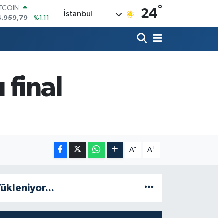
°
ITCOIN
24
İstanbul
4.959,79
%1.11
OLAR
7,7436
%0.18
URO
5,2510
%0.32
TERLİN
4,4811
%0.38
 final
RAM ALTIN
660.55
%0.03
İST100
3.779
%-14
-
+
A
A
ükleniyor...