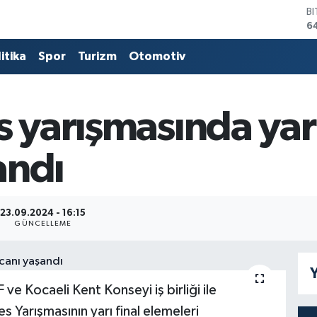
B
6
D
4
itika
Spor
Turizm
Otomotiv
E
5
S
6
s yarışmasında yarı
G
6
andı
B
1
23.09.2024 - 16:15
GÜNCELLEME
Y
ve Kocaeli Kent Konseyi iş birliği ile
 Yarışmasının yarı final elemeleri