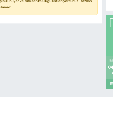
ş bulunuyor ve tüm sorumluluğu üstleniyorsunuz. Yazılan
tulamaz.
İM
04