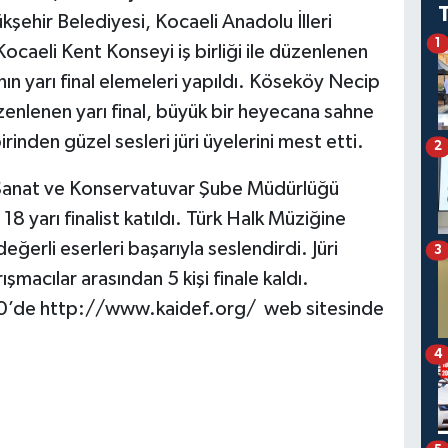
kşehir Belediyesi, Kocaeli Anadolu İlleri
1
caeli Kent Konseyi iş birliği ile düzenlenen
ın yarı final elemeleri yapıldı. Köseköy Necip
zenlenen yarı final, büyük bir heyecana sahne
rinden güzel sesleri jüri üyelerini mest etti.
2
ür Sanat ve Konservatuvar Şube Müdürlüğü
8 yarı finalist katıldı. Türk Halk Müziğine
eğerli eserleri başarıyla seslendirdi. Jüri
3
ışmacılar arasından 5 kişi finale kaldı.
17.00’de http://www.kaidef.org/ web sitesinde
4