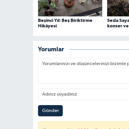
Beşinci Yıl: Beş Biriktirme
Seda Say
Hikâyesi
konser ve
Yorumlar
Gönder