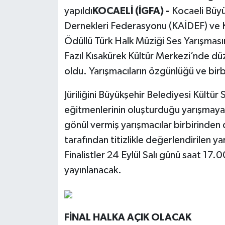
yapıldı
KOCAELİ (İGFA) -
Kocaeli Büyü
Dernekleri Federasyonu (KAİDEF) ve Ko
Ödüllü Türk Halk Müziği Ses Yarışmasın
Fazıl Kısakürek Kültür Merkezi’nde dü
oldu. Yarışmacıların özgünlüğü ve birbi
Jüriliğini Büyükşehir Belediyesi Kült
eğitmenlerinin oluşturduğu yarışmaya 1
gönül vermiş yarışmacılar birbirinden d
tarafından titizlikle değerlendirilen yar
Finalistler 24 Eylül Salı günü saat 
yayınlanacak.
FİNAL HALKA AÇIK OLACAK