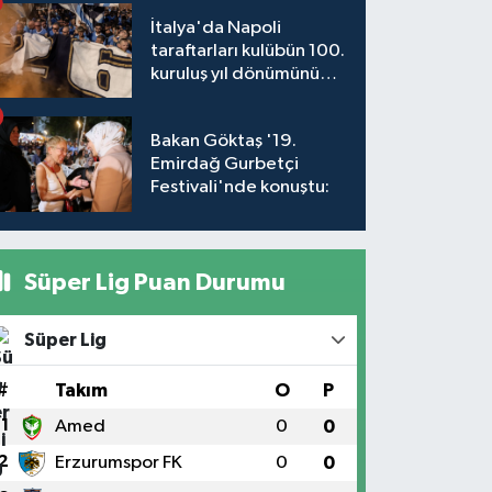
İtalya'da Napoli
taraftarları kulübün 100.
kuruluş yıl dönümünü
kutladı
Bakan Göktaş '19.
Emirdağ Gurbetçi
Festivali'nde konuştu:
Süper Lig Puan Durumu
Süper Lig
#
Takım
O
P
1
Amed
0
0
2
Erzurumspor FK
0
0