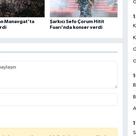
G
1
an Manavgat'ta
Şarkıcı Sefo Çorum Hitit
K
rdi
Fuarı'nda konser verdi
K
G
G
1
B
B
A
1
S