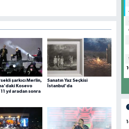
1
ekli şarkıcı Merlin,
Sanatın Yaz Seçkisi
na'daki Kosevo
İstanbul'da
11 yıl aradan sonra
1