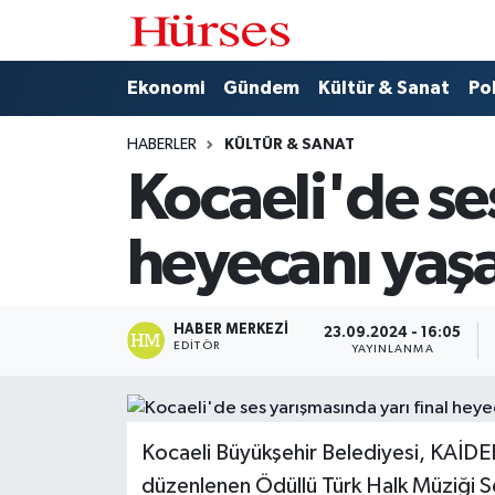
Ekonomi
Hava Durumu
Ekonomi
Gündem
Kültür & Sanat
Pol
Gündem
Trafik Durumu
HABERLER
KÜLTÜR & SANAT
Kocaeli'de se
Kültür & Sanat
Süper Lig Puan Durumu ve Fikstür
heyecanı yaş
Politika
Tüm Manşetler
Spor
Son Dakika Haberleri
HABER MERKEZI
23.09.2024 - 16:05
EDITÖR
YAYINLANMA
Turizm
Haber Arşivi
Kocaeli Büyükşehir Belediyesi, KAİDEF 
düzenlenen Ödüllü Türk Halk Müziği Ses