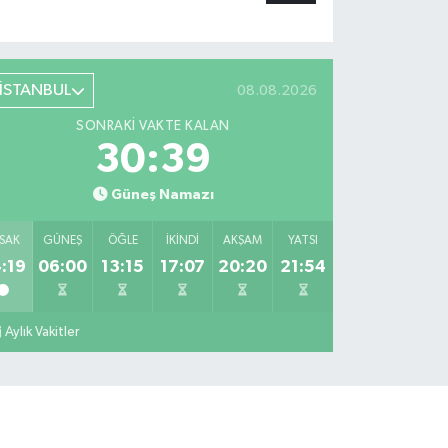
İSTANBUL
08.08.2026
SONRAKI VAKTE KALAN
30:39
Güneş Namazı
SAK
GÜNEŞ
ÖĞLE
İKINDI
AKŞAM
YATSI
:19
06:00
13:15
17:07
20:20
21:54
Aylık Vakitler