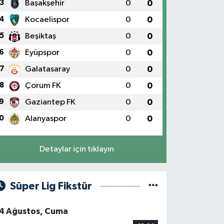
3
Başakşehir
0
0
4
Kocaelispor
0
0
5
Beşiktaş
0
0
6
Eyüpspor
0
0
7
Galatasaray
0
0
8
Çorum FK
0
0
9
Gaziantep FK
0
0
0
Alanyaspor
0
0
Detaylar için tıklayın
Süper Lig Fikstür
4 Ağustos, Cuma