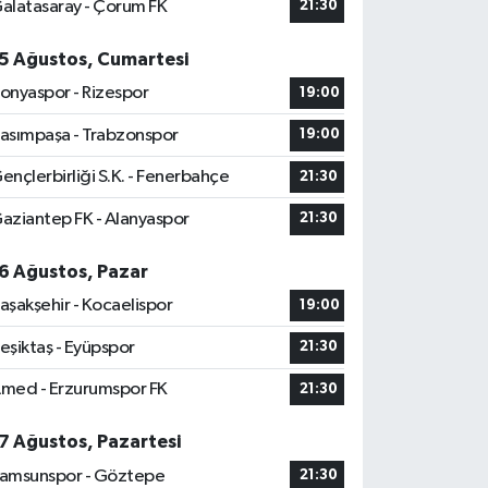
alatasaray - Çorum FK
21:30
5 Ağustos, Cumartesi
onyaspor - Rizespor
19:00
asımpaşa - Trabzonspor
19:00
ençlerbirliği S.K. - Fenerbahçe
21:30
aziantep FK - Alanyaspor
21:30
6 Ağustos, Pazar
aşakşehir - Kocaelispor
19:00
eşiktaş - Eyüpspor
21:30
med - Erzurumspor FK
21:30
7 Ağustos, Pazartesi
amsunspor - Göztepe
21:30