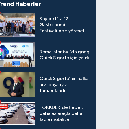
Trend Haberler
Bayburt'ta '2.
Gastronomi
Festivali'nde yöresel
lezzetler yarıştı
Borsa İstanbul'da gong
Quick Sigorta için çaldı
Quick Sigorta’nın halka
arzı başarıyla
tamamlandı
TOKKDER'de hedef;
daha az araçla daha
fazla mobilite