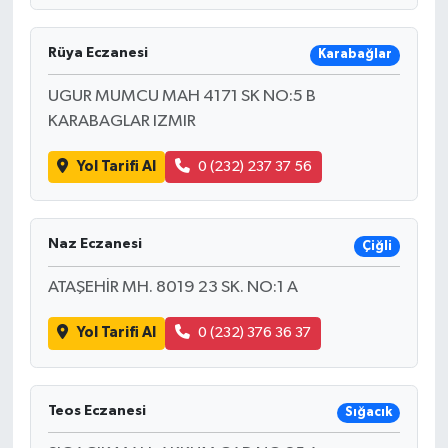
Rüya Eczanesi
Karabağlar
UGUR MUMCU MAH 4171 SK NO:5 B
KARABAGLAR IZMIR
Yol Tarifi Al
0 (232) 237 37 56
Naz Eczanesi
Çiğli
ATAŞEHİR MH. 8019 23 SK. NO:1 A
Yol Tarifi Al
0 (232) 376 36 37
Teos Eczanesi
Sığacık