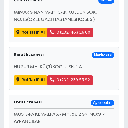
Konak
MİMAR SİNAN MAH. CAN KULDUK SOK.
NO:15(ÖZEL GAZİ HASTANESİ KÖŞESİ)
Yol Tarifi Al
0 (232) 463 26 00
Barut Eczanesi
Narlıdere
HUZUR MH. KÜÇÜKOGLU SK. 1 A
Yol Tarifi Al
0 (232) 239 55 92
Ebru Eczanesi
Ayrancılar
MUSTAFA KEMALPAŞA MH. 56 2 SK. NO:9 7
AYRANCILAR