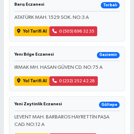
Barış Eczanesi
Torbalı
ATATÜRK MAH. 1529 SOK. NO:3 A
Yol Tarifi Al
0 (505) 896 32 35
Yenı Bılge Eczanesi
Gaziemir
IRMAK MH. HASAN GÜVEN CD. NO:75 A
Yol Tarifi Al
0 (232) 252 42 28
Yeni Zeytinlik Eczanesi
Gültepe
LEVENT MAH. BARBAROS HAYRETTİN PAŞA
CAD. NO:12 A