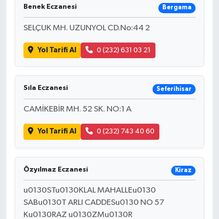
Benek Eczanesi
Bergama
SELÇUK MH. UZUNYOL CD.No:44 2
Yol Tarifi Al
0 (232) 631 03 21
Sıla Eczanesi
Seferihisar
CAMİKEBİR MH. 52 SK. NO:1 A
Yol Tarifi Al
0 (232) 743 40 60
Özyılmaz Eczanesi
Kiraz
u0130STu0130KLAL MAHALLEu0130
SABu0130T ARLI CADDESu0130 NO 57
Ku0130RAZ u0130ZMu0130R