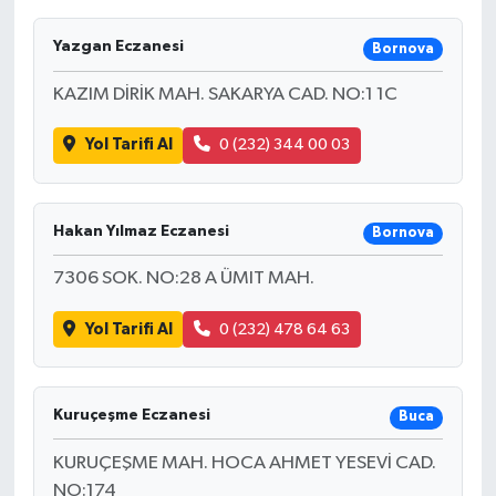
Yazgan Eczanesi
Bornova
KAZIM DİRİK MAH. SAKARYA CAD. NO:1 1C
Yol Tarifi Al
0 (232) 344 00 03
Hakan Yılmaz Eczanesi
Bornova
7306 SOK. NO:28 A ÜMIT MAH.
Yol Tarifi Al
0 (232) 478 64 63
Kuruçeşme Eczanesi
Buca
KURUÇEŞME MAH. HOCA AHMET YESEVİ CAD.
NO:174