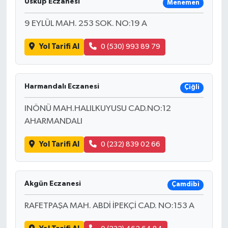
Üsküp Eczanesi
Menemen
9 EYLÜL MAH. 253 SOK. NO:19 A
Yol Tarifi Al
0 (530) 993 89 79
Harmandalı Eczanesi
Çiğli
INÖNÜ MAH.HALILKUYUSU CAD.NO:12
AHARMANDALI
Yol Tarifi Al
0 (232) 839 02 66
Akgün Eczanesi
Çamdibi
RAFETPAŞA MAH. ABDİ İPEKÇİ CAD. NO:153 A