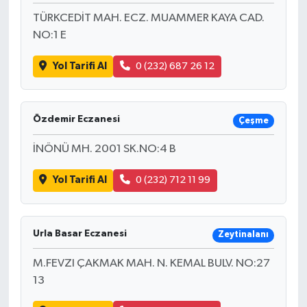
TÜRKCEDİT MAH. ECZ. MUAMMER KAYA CAD.
NO:1 E
Yol Tarifi Al
0 (232) 687 26 12
Özdemir Eczanesi
Çeşme
İNÖNÜ MH. 2001 SK.NO:4 B
Yol Tarifi Al
0 (232) 712 11 99
Urla Basar Eczanesi
Zeytinalanı
M.FEVZI ÇAKMAK MAH. N. KEMAL BULV. NO:27
13