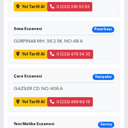
Yol Tarifi Al
0 (232) 336 52 93
Sıma Eczanesi
Pınarbaşı
GÜRPINAR MH. 56 2 SK. NO:48 A
Yol Tarifi Al
0 (232) 479 54 35
Çare Eczanesi
Yenişehir
GAZİLER CD. NO:406 A
Yol Tarifi Al
0 (232) 469 64 19
Yeni Melike Eczanesi
Sarnıç