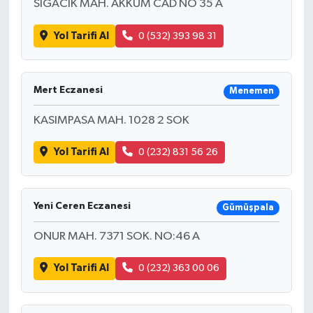
SIGACIK MAH. AKKUM CAD NO 35 A
Yol Tarifi Al
0 (532) 393 98 31
Mert Eczanesi
Menemen
KASIMPASA MAH. 1028 2 SOK
Yol Tarifi Al
0 (232) 831 56 26
Yeni Ceren Eczanesi
Gümüşpala
ONUR MAH. 7371 SOK. NO:46 A
Yol Tarifi Al
0 (232) 363 00 06