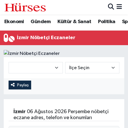
Ekonomi
Gündem
Kültür & Sanat
Politika
Sp
Ekonomi
Hava Durumu
Gündem
Trafik Durumu
İzmir Nöbetçi Eczaneler
Kültür & Sanat
Süper Lig Puan Durumu ve Fikstür
Politika
Tüm Manşetler
Spor
Son Dakika Haberleri
Paylaş
Turizm
Haber Arşivi
İzmir
06 Ağustos 2026 Perşembe nöbetçi
eczane adres, telefon ve konumları