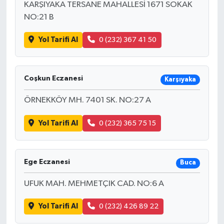
KARŞIYAKA TERSANE MAHALLESİ 1671 SOKAK
NO:21 B
Yol Tarifi Al
0 (232) 367 41 50
Coşkun Eczanesi
Karşıyaka
ÖRNEKKÖY MH. 7401 SK. NO:27 A
Yol Tarifi Al
0 (232) 365 75 15
Ege Eczanesi
Buca
UFUK MAH. MEHMETÇIK CAD. NO:6 A
Yol Tarifi Al
0 (232) 426 89 22