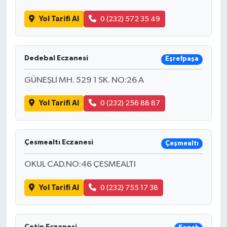
Yol Tarifi Al
0 (232) 572 35 49
Dedebal Eczanesi
Eşrefpaşa
GÜNEŞLİ MH. 529 1 SK. NO:26 A
Yol Tarifi Al
0 (232) 256 88 87
Çesmealtı Eczanesi
Çeşmealtı
OKUL CAD.NO:46 ÇESMEALTI
Yol Tarifi Al
0 (232) 755 17 38
Çetin Eczanesi