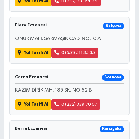
Yol Tarifi Al
0 (232) 231 64 24
Flora Eczanesi
Balçova
ONUR MAH. SARMAŞIK CAD. NO:10 A
Yol Tarifi Al
0 (551) 511 35 35
Ceren Eczanesi
Bornova
KAZIM DİRİK MH. 185 SK. NO:52 B
Yol Tarifi Al
0 (232) 339 70 07
Berra Eczanesi
Karşıyaka