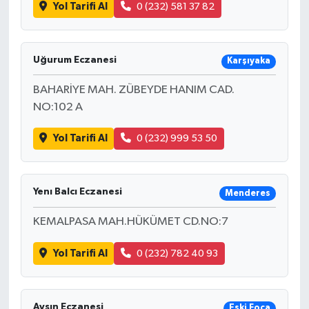
Yol Tarifi Al
0 (232) 581 37 82
Uğurum Eczanesi
Karşıyaka
BAHARİYE MAH. ZÜBEYDE HANIM CAD.
NO:102 A
Yol Tarifi Al
0 (232) 999 53 50
Yenı Balcı Eczanesi
Menderes
KEMALPASA MAH.HÜKÜMET CD.NO:7
Yol Tarifi Al
0 (232) 782 40 93
Ayşın Eczanesi
Eski Foça