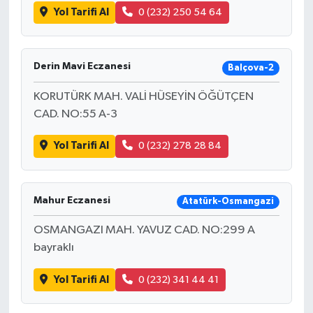
Yol Tarifi Al
0 (232) 250 54 64
Derin Mavi Eczanesi
Balçova-2
KORUTÜRK MAH. VALİ HÜSEYİN ÖĞÜTÇEN
CAD. NO:55 A-3
Yol Tarifi Al
0 (232) 278 28 84
Mahur Eczanesi
Atatürk-Osmangazi
OSMANGAZI MAH. YAVUZ CAD. NO:299 A
bayraklı
Yol Tarifi Al
0 (232) 341 44 41