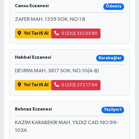
Cansu Eczanesi
Ödemiş
ZAFER MAH. 1339 SOK. NO:1 B
Yol Tarifi Al
0 (232) 332 05 60
Habbal Eczanesi
Karabağlar
DEVRİM MAH. 3817 SOK. NO:10(A-B)
Yol Tarifi Al
0 (232) 272 17 04
Behnaz Eczanesi
Yeşilyurt
KAZIM KARABEKİR MAH. YILDIZ CAD. NO:99-
103A