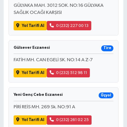
GÜLYAKA MAH. 3012 SOK. NO:16 GÜLYAKA
SAĞLIK OCAĞI KARŞISI
Yol Tarifi Al
0 (232) 227 00 13
Gülsever Eczanesi
Tire
FATİH MH. CAN EGELİ SK. NO:14 A Z-7
Yol Tarifi Al
0 (232) 512 98 11
Yeni Genç Cebe Eczanesi
Üçyol
PİRİ REİS MH. 269 Sk. NO:91 A
Yol Tarifi Al
0 (232) 261 02 25