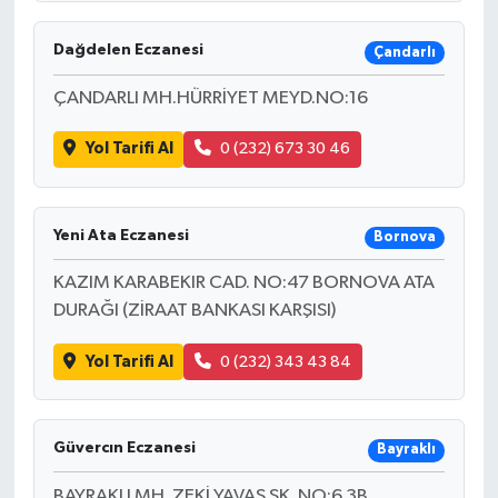
Dağdelen Eczanesi
Çandarlı
ÇANDARLI MH.HÜRRİYET MEYD.NO:16
Yol Tarifi Al
0 (232) 673 30 46
Yeni Ata Eczanesi
Bornova
KAZIM KARABEKIR CAD. NO:47 BORNOVA ATA
DURAĞI (ZİRAAT BANKASI KARŞISI)
Yol Tarifi Al
0 (232) 343 43 84
Güvercın Eczanesi
Bayraklı
BAYRAKLI MH. ZEKİ YAVAŞ SK. NO:6 3B