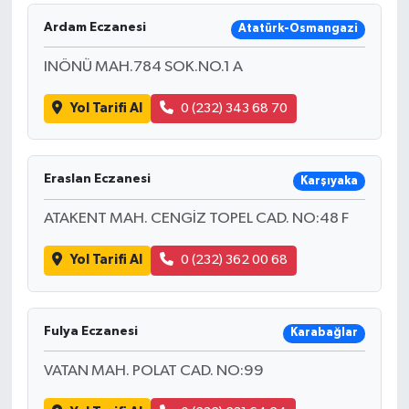
Ardam Eczanesi
Atatürk-Osmangazi
INÖNÜ MAH.784 SOK.NO.1 A
Yol Tarifi Al
0 (232) 343 68 70
Eraslan Eczanesi
Karşıyaka
ATAKENT MAH. CENGİZ TOPEL CAD. NO:48 F
Yol Tarifi Al
0 (232) 362 00 68
Fulya Eczanesi
Karabağlar
VATAN MAH. POLAT CAD. NO:99