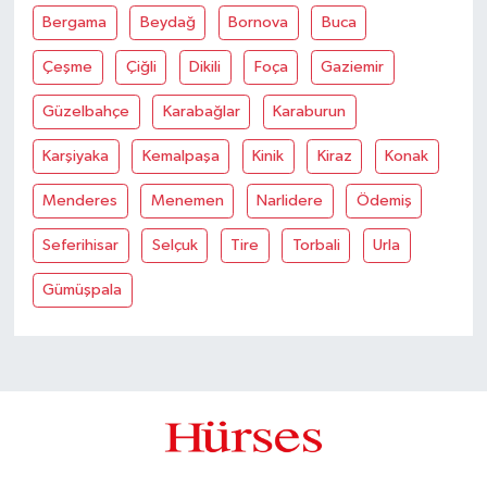
Bergama
Beydağ
Bornova
Buca
Çeşme
Çiğli
Dikili
Foça
Gaziemir
Güzelbahçe
Karabağlar
Karaburun
Karşiyaka
Kemalpaşa
Kinik
Kiraz
Konak
Menderes
Menemen
Narlidere
Ödemiş
Seferihisar
Selçuk
Tire
Torbali
Urla
Gümüşpala