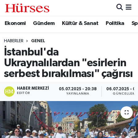
Ekonomi
Gündem
Kültür & Sanat
Politika
Sp
Ekonomi
Hava Durumu
Gündem
Trafik Durumu
HABERLER
GENEL
İstanbul'da
Kültür & Sanat
Süper Lig Puan Durumu ve Fikstür
Ukraynalılardan "esirlerin
Politika
Tüm Manşetler
serbest bırakılması" çağrısı
Spor
Son Dakika Haberleri
HABER MERKEZI
05.07.2025 - 20:38
06.07.2025 - 00
EDITÖR
YAYINLANMA
GÜNCELLEME
Turizm
Haber Arşivi