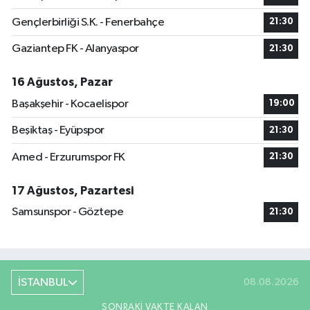
Gençlerbirliği S.K. - Fenerbahçe
21:30
Gaziantep FK - Alanyaspor
21:30
16 Ağustos, Pazar
Başakşehir - Kocaelispor
19:00
Beşiktaş - Eyüpspor
21:30
Amed - Erzurumspor FK
21:30
17 Ağustos, Pazartesi
Samsunspor - Göztepe
21:30
İSTANBUL
08.08.2026
SONRAKI VAKTE KALAN