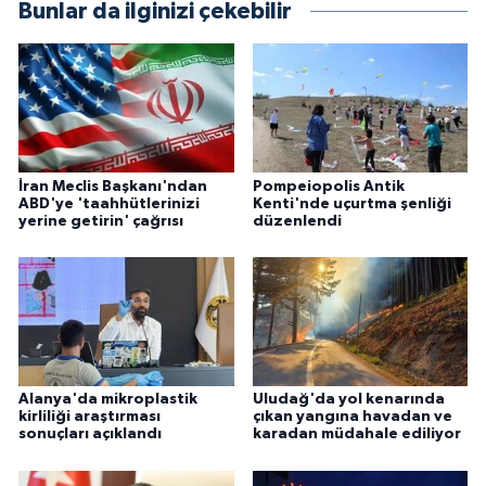
Bunlar da ilginizi çekebilir
İran Meclis Başkanı'ndan
Pompeiopolis Antik
ABD'ye 'taahhütlerinizi
Kenti'nde uçurtma şenliği
yerine getirin' çağrısı
düzenlendi
Alanya'da mikroplastik
Uludağ'da yol kenarında
kirliliği araştırması
çıkan yangına havadan ve
sonuçları açıklandı
karadan müdahale ediliyor