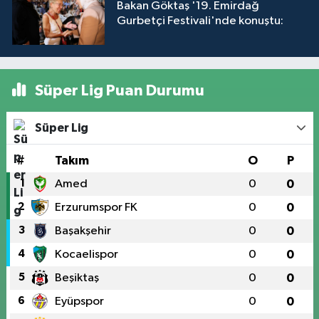
Bakan Göktaş '19. Emirdağ
Gurbetçi Festivali'nde konuştu:
Süper Lig Puan Durumu
Süper Lig
#
Takım
O
P
1
Amed
0
0
2
Erzurumspor FK
0
0
3
Başakşehir
0
0
4
Kocaelispor
0
0
5
Beşiktaş
0
0
6
Eyüpspor
0
0