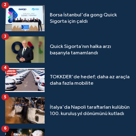
2
Borsa İstanbul'da gong Quick
Sigorta için çaldı
3
Quick Sigorta’nın halka arzı
başarıyla tamamlandı
4
TOKKDER'de hedef; daha az araçla
daha fazla mobilite
5
İtalya'da Napoli taraftarları kulübün
100. kuruluş yıl dönümünü kutladı
6