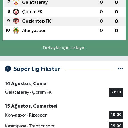
7
Galatasaray
0
0
8
Çorum FK
0
0
9
Gaziantep FK
0
0
10
Alanyaspor
0
0
Detaylar için tıklayın
Süper Lig Fikstür
14 Ağustos, Cuma
Galatasaray - Çorum FK
21:30
15 Ağustos, Cumartesi
Konyaspor - Rizespor
19:00
Kasımpaşa - Trabzonspor
19:00