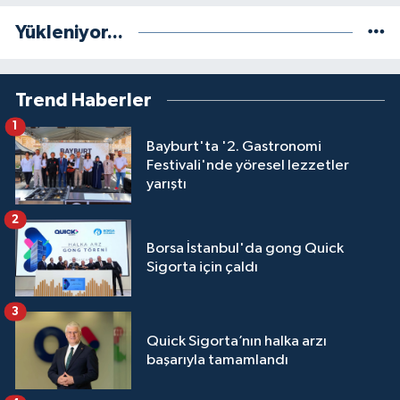
Yükleniyor...
Trend Haberler
1
Bayburt'ta '2. Gastronomi
Festivali'nde yöresel lezzetler
yarıştı
2
Borsa İstanbul'da gong Quick
Sigorta için çaldı
3
Quick Sigorta’nın halka arzı
başarıyla tamamlandı