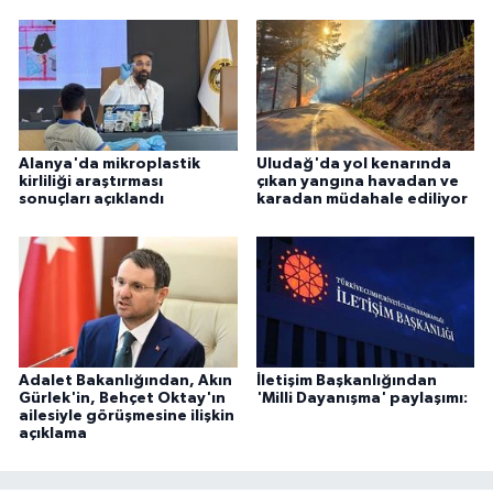
Alanya'da mikroplastik
Uludağ'da yol kenarında
kirliliği araştırması
çıkan yangına havadan ve
sonuçları açıklandı
karadan müdahale ediliyor
Adalet Bakanlığından, Akın
İletişim Başkanlığından
Gürlek'in, Behçet Oktay'ın
'Milli Dayanışma' paylaşımı:
ailesiyle görüşmesine ilişkin
açıklama