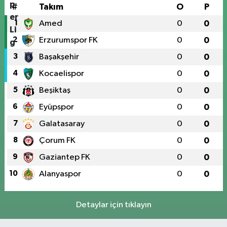
#
Takım
O
P
1
Amed
0
0
2
Erzurumspor FK
0
0
3
Başakşehir
0
0
4
Kocaelispor
0
0
5
Beşiktaş
0
0
6
Eyüpspor
0
0
7
Galatasaray
0
0
8
Çorum FK
0
0
9
Gaziantep FK
0
0
10
Alanyaspor
0
0
Detaylar için tıklayın