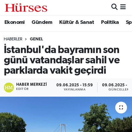
Ekonomi
Gündem
Kültür & Sanat
Politika
Sp
Ekonomi
Hava Durumu
Gündem
Trafik Durumu
HABERLER
GENEL
İstanbul'da bayramın son
Kültür & Sanat
Süper Lig Puan Durumu ve Fikstür
günü vatandaşlar sahil ve
Politika
Tüm Manşetler
parklarda vakit geçirdi
Spor
Son Dakika Haberleri
HABER MERKEZI
09.06.2025 - 15:59
09.06.2025 - 1
EDITÖR
YAYINLANMA
GÜNCELLEM
Turizm
Haber Arşivi