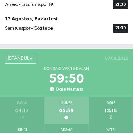
Amed - Erzurumspor FK
21:30
17 Ağustos, Pazartesi
Samsunspor - Göztepe
21:30
İSTANBUL
07.08.2026
SONRAKI VAKTE KALAN
59:49
Öğle Namazı
İMSAK
GÜNEŞ
ÖĞLE
04:17
05:59
13:15
İKINDI
AKŞAM
YATSI