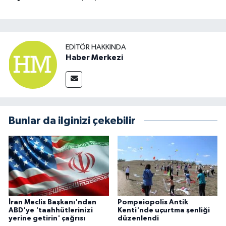
EDITÖR HAKKINDA
Haber Merkezi
Bunlar da ilginizi çekebilir
İran Meclis Başkanı'ndan
Pompeiopolis Antik
ABD'ye 'taahhütlerinizi
Kenti'nde uçurtma şenliği
yerine getirin' çağrısı
düzenlendi