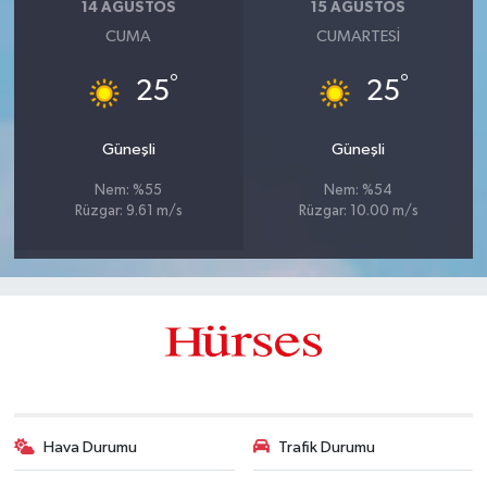
14 AĞUSTOS
15 AĞUSTOS
CUMA
CUMARTESI
°
°
25
25
Güneşli
Güneşli
Nem: %55
Nem: %54
Rüzgar: 9.61 m/s
Rüzgar: 10.00 m/s
Hava Durumu
Trafik Durumu