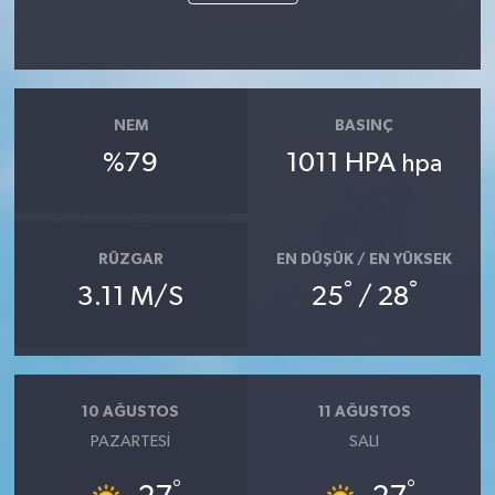
NEM
BASINÇ
%79
1011 HPA
hpa
RÜZGAR
EN DÜŞÜK / EN YÜKSEK
°
°
3.11 M/S
25
/ 28
10 AĞUSTOS
11 AĞUSTOS
PAZARTESI
SALI
°
°