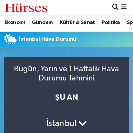
Ekonomi
Gündem
Kültür & Sanat
Politika
Sp
Ekonomi
Hava Durumu
Gündem
Trafik Durumu
İstanbul Hava Durumu
Kültür & Sanat
Süper Lig Puan Durumu ve Fikstür
Bugün, Yarın ve 1 Haftalık Hava
Politika
Tüm Manşetler
Durumu Tahmini
Spor
Son Dakika Haberleri
ŞU AN
Turizm
Haber Arşivi
İstanbul