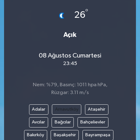
°
26
Açık
08 Ağustos Cumartesi
23:45
Nem: %79, Basınç: 1011 hpa hPa,
Rüzgar: 3.11 m/s
Adalar
Arnavutköy
Ataşehir
Avcılar
Bağcılar
Bahçelievler
Bakırköy
Başakşehir
Bayrampaşa