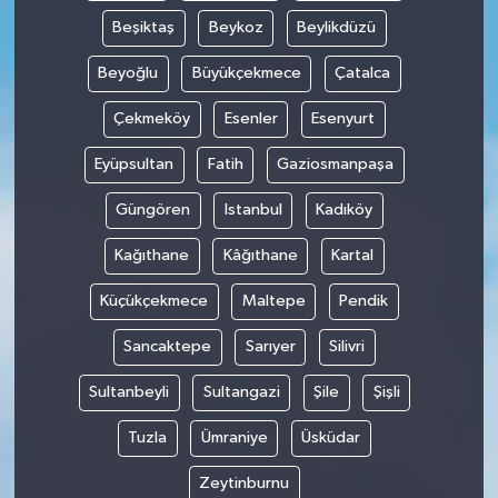
Beşiktaş
Beykoz
Beylikdüzü
Beyoğlu
Büyükçekmece
Çatalca
Çekmeköy
Esenler
Esenyurt
Eyüpsultan
Fatih
Gaziosmanpaşa
Güngören
Istanbul
Kadıköy
Kağıthane
Kâğıthane
Kartal
Küçükçekmece
Maltepe
Pendik
Sancaktepe
Sarıyer
Silivri
Sultanbeyli
Sultangazi
Şile
Şişli
Tuzla
Ümraniye
Üsküdar
Zeytinburnu