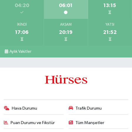
04:20
06:01
13:15
İKINDI
AKŞAM
YATSI
17:06
20:19
21:52
Aylık Vakitler
Hava Durumu
Trafik Durumu
Puan Durumu ve Fikstür
Tüm Manşetler