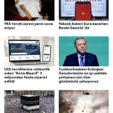
YKS tercih süreci yarın sona
Yüksek Askeri Şura kararları
eriyor
Resmi Gazete'de
LGS tercihlerine rehberlik
Cumhurbaşkanı Erdoğan:
eden "Rota Maarif" 3
Gençlerimizin en iyi şekilde
milyondan fazla ziyaret
yetişmesi için tüm
edildi
gücümüzle çalışıyoruz