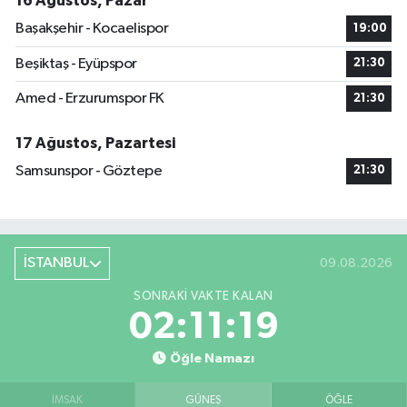
16 Ağustos, Pazar
Başakşehir - Kocaelispor
19:00
Beşiktaş - Eyüpspor
21:30
Amed - Erzurumspor FK
21:30
17 Ağustos, Pazartesi
Samsunspor - Göztepe
21:30
İSTANBUL
09.08.2026
SONRAKI VAKTE KALAN
02:11:18
Öğle Namazı
İMSAK
GÜNEŞ
ÖĞLE