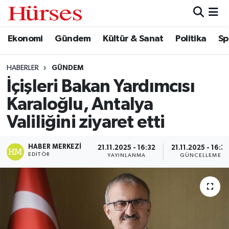
Ekonomi
Gündem
Kültür & Sanat
Politika
Sp
Ekonomi
Hava Durumu
Gündem
Trafik Durumu
HABERLER
GÜNDEM
İçişleri Bakan Yardımcısı
Kültür & Sanat
Süper Lig Puan Durumu ve Fikstür
Karaloğlu, Antalya
Politika
Tüm Manşetler
Valiliğini ziyaret etti
Spor
Son Dakika Haberleri
HABER MERKEZI
21.11.2025 - 16:32
21.11.2025 - 16:3
EDITÖR
YAYINLANMA
GÜNCELLEME
Turizm
Haber Arşivi