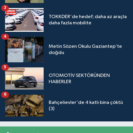
3
TOKKDER'de hedef; daha az araçla
daha fazla mobilite
4
Metin Sözen Okulu Gaziantep’te
doğdu
5
OTOMOTİV SEKTÖRÜNDEN
HABERLER
6
Bahçelievler'de 4 katlı bina çöktü
(3)