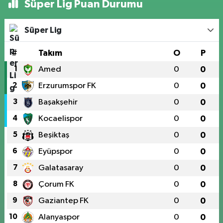
Süper Lig Puan Durumu
Süper Lig
#
Takım
O
P
1
Amed
0
0
2
Erzurumspor FK
0
0
3
Başakşehir
0
0
4
Kocaelispor
0
0
5
Beşiktaş
0
0
6
Eyüpspor
0
0
7
Galatasaray
0
0
8
Çorum FK
0
0
9
Gaziantep FK
0
0
10
Alanyaspor
0
0