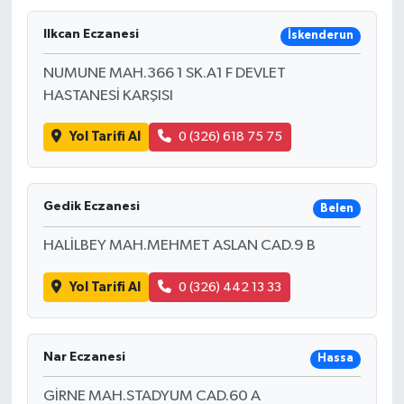
Ilkcan Eczanesi
İskenderun
NUMUNE MAH.366 1 SK.A1 F DEVLET
HASTANESİ KARŞISI
Yol Tarifi Al
0 (326) 618 75 75
Gedik Eczanesi
Belen
HALİLBEY MAH.MEHMET ASLAN CAD.9 B
Yol Tarifi Al
0 (326) 442 13 33
Nar Eczanesi
Hassa
GİRNE MAH.STADYUM CAD.60 A