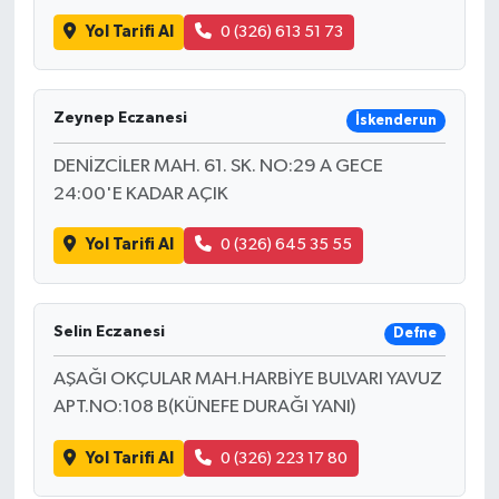
Yol Tarifi Al
0 (326) 613 51 73
Zeynep Eczanesi
İskenderun
DENİZCİLER MAH. 61. SK. NO:29 A GECE
24:00'E KADAR AÇIK
Yol Tarifi Al
0 (326) 645 35 55
Selin Eczanesi
Defne
AŞAĞI OKÇULAR MAH.HARBİYE BULVARI YAVUZ
APT.NO:108 B(KÜNEFE DURAĞI YANI)
Yol Tarifi Al
0 (326) 223 17 80