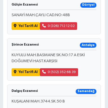
Gülçin Eczanesi
Dörtyol
SANAYİ MAH.ÇAYLI CAD.NO:48B
Yol Tarifi Al
0 (326) 712 12 02
Şirince Eczanesi
Antakya
KUYULU MAH.BASMANE SK.NO:17 A ESKİ
DOĞUMEVİ HAST.KARŞISI
Yol Tarifi Al
0 (532) 352 68 39
Dalgıç Eczanesi
Samandağ
KUŞALANI MAH.3744.SK.50 B