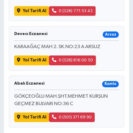
Yol Tarifi Al
0 (326) 771 53 43
Devecı Eczanesi
Arsuz
KARAAĞAÇ MAH 2. SK.NO:23 A ARSUZ
Yol Tarifi Al
0 (326) 616 00 50
Abalı Eczanesi
Kumlu
GÖKÇEOĞLU MAH.ŞHT.MEHMET KURŞUN
GEÇMEZ BULVARI NO:36 C
Yol Tarifi Al
0 (501) 371 69 90