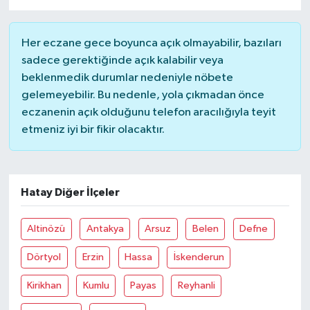
Her eczane gece boyunca açık olmayabilir, bazıları
sadece gerektiğinde açık kalabilir veya
beklenmedik durumlar nedeniyle nöbete
gelemeyebilir. Bu nedenle, yola çıkmadan önce
eczanenin açık olduğunu telefon aracılığıyla teyit
etmeniz iyi bir fikir olacaktır.
Hatay Diğer İlçeler
Altinözü
Antakya
Arsuz
Belen
Defne
Dörtyol
Erzin
Hassa
İskenderun
Kirikhan
Kumlu
Payas
Reyhanli