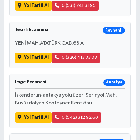
Yol Tarifi Al
0 (531) 741 31 95
Tecirli Eczanesi
Reyhanlı
YENİ MAH.ATATÜRK CAD.68 A
Yol Tarifi Al
0 (326) 413 33 03
Imge Eczanesi
Antakya
İskenderun-antakya yolu üzeri Serinyol Mah.
Büyükdalyan Konteyner Kent önü
Yol Tarifi Al
0 (542) 312 92 60