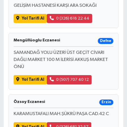
GELİŞİM HASTANESİ KARŞI ARA SOKAĞI
Yol Tarifi Al
0 (326) 618 22 44
Mengüllüoglu Eczanesi
Defne
SAMANDAĞ YOLU ÜZERİ ÜST GEÇİT CİVARI
DAĞLI MARKET 100 M İLERİSİ AKKUŞ MARKET
ÖNÜ
Yol Tarifi Al
0 (507) 707 40 12
Özsoy Eczanesi
Erzin
KARAMUSTAFALI MAH.ŞÜKRÜ PAŞA CAD.42 C
Yol Tarifi Al
0 (326) 681 32 57