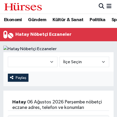
Ekonomi
Gündem
Kültür & Sanat
Politika
Sp
Ekonomi
Hava Durumu
Gündem
Trafik Durumu
Hatay Nöbetçi Eczaneler
Kültür & Sanat
Süper Lig Puan Durumu ve Fikstür
Politika
Tüm Manşetler
Spor
Son Dakika Haberleri
Paylaş
Turizm
Haber Arşivi
Hatay
06 Ağustos 2026 Perşembe nöbetçi
eczane adres, telefon ve konumları