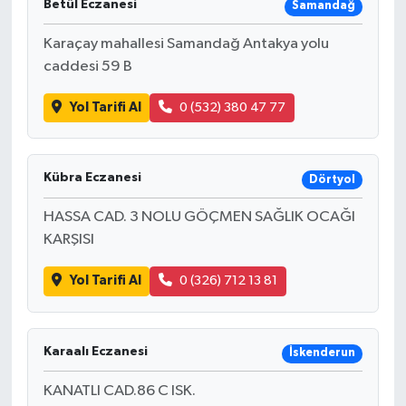
Betül Eczanesi
Samandağ
Karaçay mahallesi Samandağ Antakya yolu
caddesi 59 B
Yol Tarifi Al
0 (532) 380 47 77
Kübra Eczanesi
Dörtyol
HASSA CAD. 3 NOLU GÖÇMEN SAĞLIK OCAĞI
KARŞISI
Yol Tarifi Al
0 (326) 712 13 81
Karaalı Eczanesi
İskenderun
KANATLI CAD.86 C ISK.