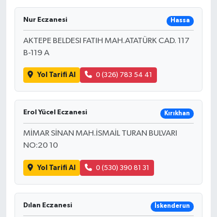
Nur Eczanesi
Hassa
AKTEPE BELDESI FATIH MAH.ATATÜRK CAD. 117
B-119 A
Yol Tarifi Al
0 (326) 783 54 41
Erol Yücel Eczanesi
Kırıkhan
MİMAR SİNAN MAH.İSMAİL TURAN BULVARI
NO:20 10
Yol Tarifi Al
0 (530) 390 81 31
Dılan Eczanesi
İskenderun