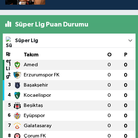
Süper Lig Puan Durumu
Süper Lig
#
Takım
O
P
1
Amed
0
0
2
Erzurumspor FK
0
0
3
Başakşehir
0
0
4
Kocaelispor
0
0
5
Beşiktaş
0
0
6
Eyüpspor
0
0
7
Galatasaray
0
0
8
Çorum FK
0
0