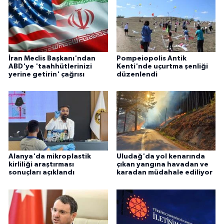
İran Meclis Başkanı'ndan
Pompeiopolis Antik
ABD'ye 'taahhütlerinizi
Kenti'nde uçurtma şenliği
yerine getirin' çağrısı
düzenlendi
Alanya'da mikroplastik
Uludağ'da yol kenarında
kirliliği araştırması
çıkan yangına havadan ve
sonuçları açıklandı
karadan müdahale ediliyor