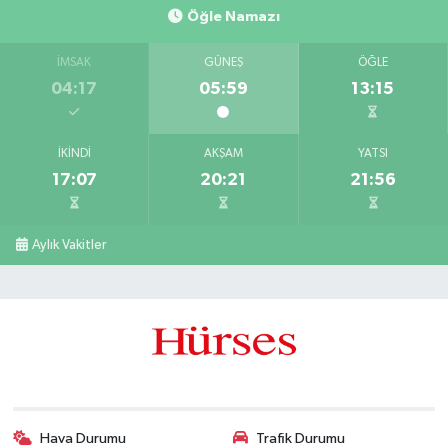
Öğle Namazı
İMSAK
GÜNEŞ
ÖĞLE
04:17
05:59
13:15
İKINDI
AKŞAM
YATSI
17:07
20:21
21:56
Aylık Vakitler
Hava Durumu
Trafik Durumu