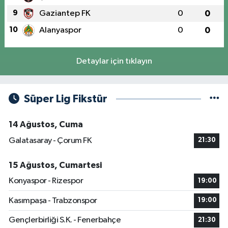
9
Gaziantep FK
0
0
10
Alanyaspor
0
0
Detaylar için tıklayın
Süper Lig Fikstür
14 Ağustos, Cuma
Galatasaray - Çorum FK
21:30
15 Ağustos, Cumartesi
Konyaspor - Rizespor
19:00
Kasımpaşa - Trabzonspor
19:00
Gençlerbirliği S.K. - Fenerbahçe
21:30