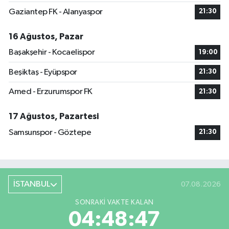
Gaziantep FK - Alanyaspor
21:30
16 Ağustos, Pazar
Başakşehir - Kocaelispor
19:00
Beşiktaş - Eyüpspor
21:30
Amed - Erzurumspor FK
21:30
17 Ağustos, Pazartesi
Samsunspor - Göztepe
21:30
İSTANBUL
07.08.2026
SONRAKI VAKTE KALAN
04:48:46