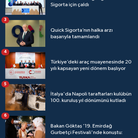
Sigorta için çaldı
3
Quick Sigorta’nın halka arzı
başarıyla tamamlandı
4
Türkiye’deki araç muayenesinde 20
yılı kapsayan yeni dönem başlıyor
5
İtalya'da Napoli taraftarları kulübün
100. kuruluş yıl dönümünü kutladı
6
Bakan Göktaş '19. Emirdağ
Gurbetçi Festivali'nde konuştu: