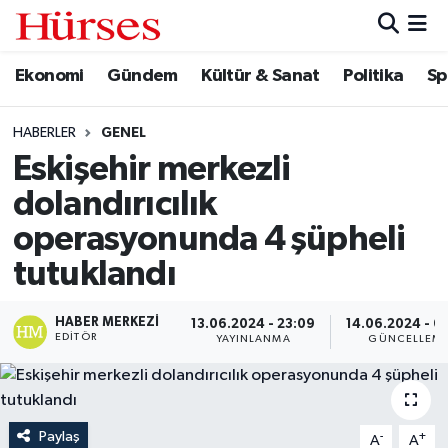
Ekonomi
Gündem
Kültür & Sanat
Politika
Sp
Ekonomi
Hava Durumu
Gündem
Trafik Durumu
HABERLER
GENEL
Eskişehir merkezli
Kültür & Sanat
Süper Lig Puan Durumu ve Fikstür
dolandırıcılık
Politika
Tüm Manşetler
operasyonunda 4 şüpheli
tutuklandı
Spor
Son Dakika Haberleri
HABER MERKEZI
13.06.2024 - 23:09
14.06.2024 - 0
Turizm
Haber Arşivi
EDITÖR
YAYINLANMA
GÜNCELLEM
Paylaş
-
+
A
A