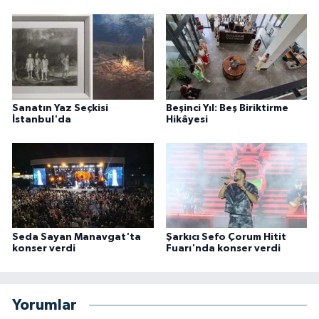
Sanatın Yaz Seçkisi
Beşinci Yıl: Beş Biriktirme
İstanbul'da
Hikâyesi
Seda Sayan Manavgat'ta
Şarkıcı Sefo Çorum Hitit
konser verdi
Fuarı'nda konser verdi
Yorumlar