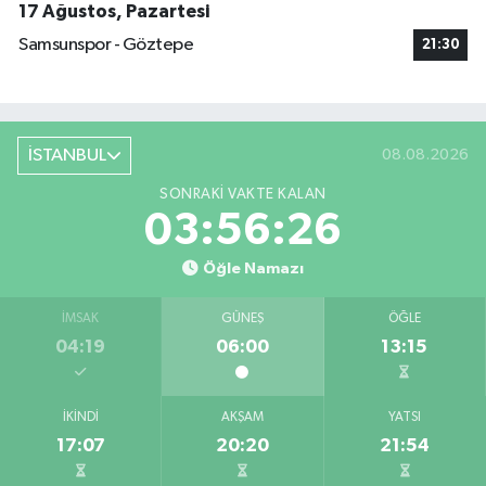
17 Ağustos, Pazartesi
Samsunspor - Göztepe
21:30
İSTANBUL
08.08.2026
SONRAKI VAKTE KALAN
03:56:25
Öğle Namazı
İMSAK
GÜNEŞ
ÖĞLE
04:19
06:00
13:15
İKINDI
AKŞAM
YATSI
17:07
20:20
21:54