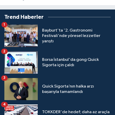
Trend Haberler
1
Bayburt'ta '2. Gastronomi
Festivali'nde yöresel lezzetler
yarıştı
2
Borsa İstanbul'da gong Quick
Sigorta için çaldı
3
Quick Sigorta’nın halka arzı
başarıyla tamamlandı
4
TOKKDER'de hedef; daha az araçla