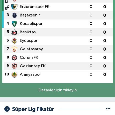
2
Erzurumspor FK
0
0
3
Başakşehir
0
0
4
Kocaelispor
0
0
5
Beşiktaş
0
0
6
Eyüpspor
0
0
7
Galatasaray
0
0
8
Çorum FK
0
0
9
Gaziantep FK
0
0
10
Alanyaspor
0
0
Detaylar için tıklayın
Süper Lig Fikstür