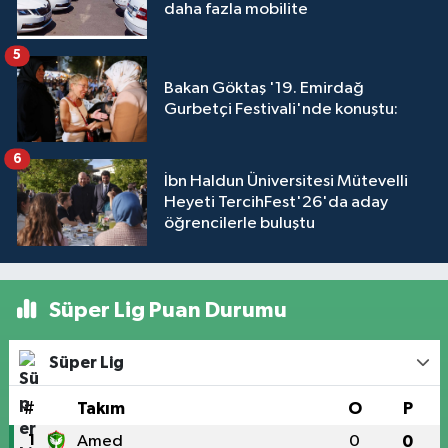
daha fazla mobilite
5
Bakan Göktaş '19. Emirdağ
Gurbetçi Festivali'nde konuştu:
6
İbn Haldun Üniversitesi Mütevelli
Heyeti TercihFest'26'da aday
öğrencilerle buluştu
Süper Lig Puan Durumu
Süper Lig
#
Takım
O
P
1
Amed
0
0