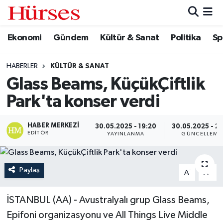
Ekonomi
Gündem
Kültür & Sanat
Politika
Sp
Ekonomi
Hava Durumu
Gündem
Trafik Durumu
HABERLER
KÜLTÜR & SANAT
Glass Beams, KüçükÇiftlik
Kültür & Sanat
Süper Lig Puan Durumu ve Fikstür
Park'ta konser verdi
Politika
Tüm Manşetler
HABER MERKEZI
30.05.2025 - 19:20
30.05.2025 - 21
EDITÖR
YAYINLANMA
GÜNCELLEME
Spor
Son Dakika Haberleri
Turizm
Haber Arşivi
Paylaş
-
+
A
A
İSTANBUL (AA) - Avustralyalı grup Glass Beams,
Epifoni organizasyonu ve All Things Live Middle