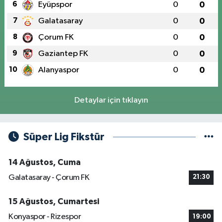
6
Eyüpspor
0
0
7
Galatasaray
0
0
8
Çorum FK
0
0
9
Gaziantep FK
0
0
10
Alanyaspor
0
0
Detaylar için tıklayın
Süper Lig Fikstür
14 Ağustos, Cuma
Galatasaray - Çorum FK
21:30
15 Ağustos, Cumartesi
Konyaspor - Rizespor
19:00