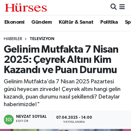
Ekonomi
Gündem
Kültür & Sanat
Politika
Sp
Ekonomi
Hava Durumu
Gündem
Trafik Durumu
HABERLER
TELEVIZYON
Gelinim Mutfakta 7 Nisan
Kültür & Sanat
Süper Lig Puan Durumu ve Fikstür
2025: Çeyrek Altını Kim
Politika
Tüm Manşetler
Kazandı ve Puan Durumu
Gelinim Mutfakta’da 7 Nisan 2025 Pazartesi
Spor
Son Dakika Haberleri
günü heyecan zirvede! Çeyrek altını hangi gelin
kazandı, puan durumu nasıl şekillendi? Detaylar
Turizm
Haber Arşivi
haberimizde!"
NEVZAT SOYSAL
07.04.2025 - 14:00
EDITÖR
YAYINLANMA