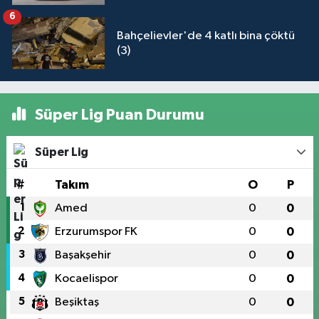
6
Bahçelievler'de 4 katlı bina çöktü
(3)
Süper Lig Puan Durumu
Süper Lig
#
Takım
O
P
1
Amed
0
0
2
Erzurumspor FK
0
0
3
Başakşehir
0
0
4
Kocaelispor
0
0
5
Beşiktaş
0
0