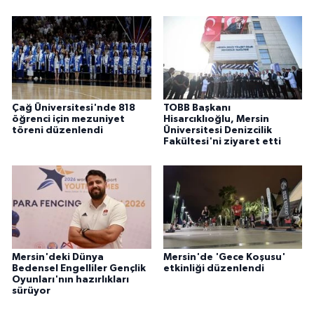
Çağ Üniversitesi'nde 818
TOBB Başkanı
öğrenci için mezuniyet
Hisarcıklıoğlu, Mersin
töreni düzenlendi
Üniversitesi Denizcilik
Fakültesi'ni ziyaret etti
Mersin'deki Dünya
Mersin'de 'Gece Koşusu'
Bedensel Engelliler Gençlik
etkinliği düzenlendi
Oyunları'nın hazırlıkları
sürüyor