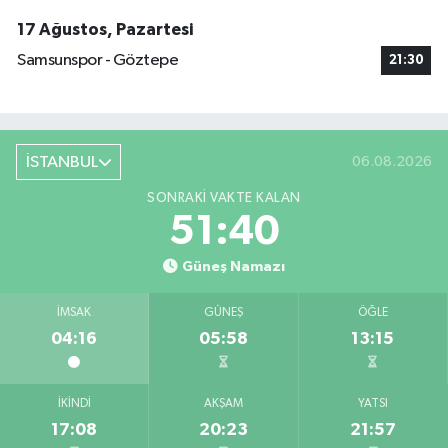
17 Ağustos, Pazartesi
Samsunspor - Göztepe
21:30
İSTANBUL
06.08.2026
SONRAKI VAKTE KALAN
51:39
Güneş Namazı
İMSAK
GÜNEŞ
ÖĞLE
04:16
05:58
13:15
İKINDI
AKŞAM
YATSI
17:08
20:23
21:57