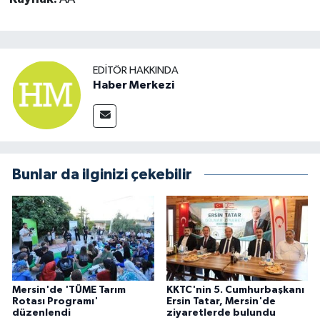
EDITÖR HAKKINDA
Haber Merkezi
Bunlar da ilginizi çekebilir
Mersin'de 'TÜME Tarım
KKTC'nin 5. Cumhurbaşkanı
Rotası Programı'
Ersin Tatar, Mersin'de
düzenlendi
ziyaretlerde bulundu