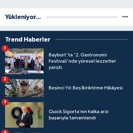
Yükleniyor...
Trend Haberler
1
Bayburt'ta '2. Gastronomi
Festivali'nde yöresel lezzetler
yarıştı
2
Beşinci Yıl: Beş Biriktirme Hikâyesi
3
Quick Sigorta’nın halka arzı
başarıyla tamamlandı
4