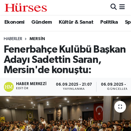
Ekonomi
Gündem
Kültür & Sanat
Politika
Sp
Ekonomi
Hava Durumu
Gündem
Trafik Durumu
HABERLER
MERSIN
Fenerbahçe Kulübü Başkan
Kültür & Sanat
Süper Lig Puan Durumu ve Fikstür
Adayı Sadettin Saran,
Politika
Tüm Manşetler
Mersin'de konuştu:
Spor
Son Dakika Haberleri
HABER MERKEZI
06.09.2025 - 21:07
06.09.2025 - 21
EDITÖR
YAYINLANMA
GÜNCELLEME
Turizm
Haber Arşivi