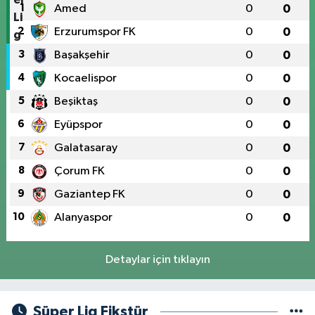
1
Amed
0
0
2
Erzurumspor FK
0
0
3
Başakşehir
0
0
4
Kocaelispor
0
0
5
Beşiktaş
0
0
6
Eyüpspor
0
0
7
Galatasaray
0
0
8
Çorum FK
0
0
9
Gaziantep FK
0
0
10
Alanyaspor
0
0
Detaylar için tıklayın
Süper Lig Fikstür