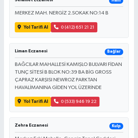
Hani
MERKEZ MAH. NERGİZ 2.SOKAK NO:14 B
Yol Tarifi Al
0 (412) 651 21 21
Liman Eczanesi
Bağlar
BAĞCILAR MAHALLESİ KAMIŞLO BULVARI FİDAN
TUNÇ SİTESİ B BLOK NO:39 BA BİG GROSS
ÇAPRAZ KARŞISI NEWROZ PARKTAN
HAVALİMANINA GİDEN YOL ÜZERİNDE
Yol Tarifi Al
0 (533) 946 19 22
Zehra Eczanesi
Kulp