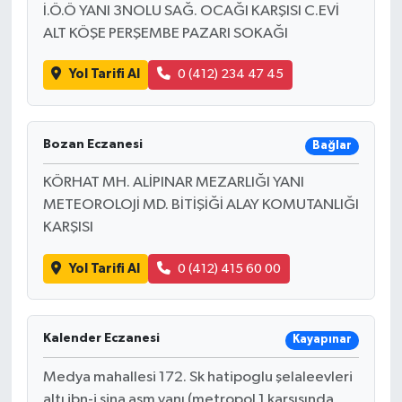
İ.Ö.Ö YANI 3NOLU SAĞ. OCAĞI KARŞISI C.EVİ
ALT KÖŞE PERŞEMBE PAZARI SOKAĞI
Yol Tarifi Al
0 (412) 234 47 45
Bozan Eczanesi
Bağlar
KÖRHAT MH. ALİPINAR MEZARLIĞI YANI
METEOROLOJİ MD. BİTİŞİĞİ ALAY KOMUTANLIĞI
KARŞISI
Yol Tarifi Al
0 (412) 415 60 00
Kalender Eczanesi
Kayapınar
Medya mahallesi 172. Sk hatipoglu şelaleevleri
altı ibn-i sina asm yanı (metropol 1 karşısında