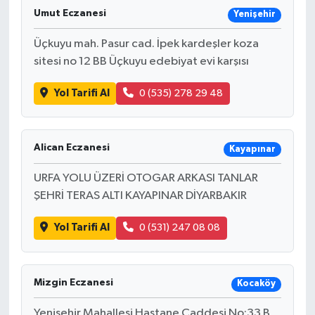
Umut Eczanesi
Yenişehir
Üçkuyu mah. Pasur cad. İpek kardeşler koza
sitesi no 12 BB Üçkuyu edebiyat evi karşısı
Yol Tarifi Al
0 (535) 278 29 48
Alican Eczanesi
Kayapınar
URFA YOLU ÜZERİ OTOGAR ARKASI TANLAR
ŞEHRİ TERAS ALTI KAYAPINAR DİYARBAKIR
Yol Tarifi Al
0 (531) 247 08 08
Mizgin Eczanesi
Kocaköy
Yenişehir Mahallesi Hastane Caddesi No:33 B