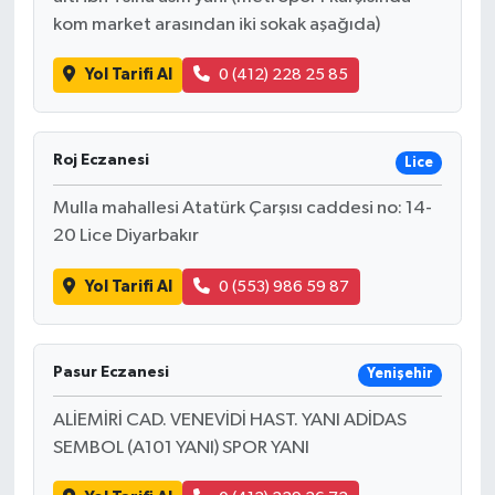
kom market arasından iki sokak aşağıda)
Yol Tarifi Al
0 (412) 228 25 85
Roj Eczanesi
Lice
Mulla mahallesi Atatürk Çarşısı caddesi no: 14-
20 Lice Diyarbakır
Yol Tarifi Al
0 (553) 986 59 87
Pasur Eczanesi
Yenişehir
ALİEMİRİ CAD. VENEVİDİ HAST. YANI ADİDAS
SEMBOL (A101 YANI) SPOR YANI