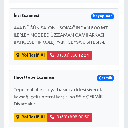
İnci Eczanesi
Kayapınar
AVA DÜĞÜN SALONU SOKAĞINDAN 800 MT
İLERLEYİNCE BEDİÜZZAMAN CAMİİ ARKASI
BAHÇEŞEHİR KOLEJİ YANI ÇEYSA 6 SİTESİ ALTI
Yol Tarifi Al
0 (533) 360 12 24
Hacettepe Eczanesi
Çermik
Tepe mahallesi diyarbakır caddesi siverek
kavşağı çelik petrol karşısı no 95 c ÇERMİK
Diyarbakır
Yol Tarifi Al
0 (531) 898 00 60