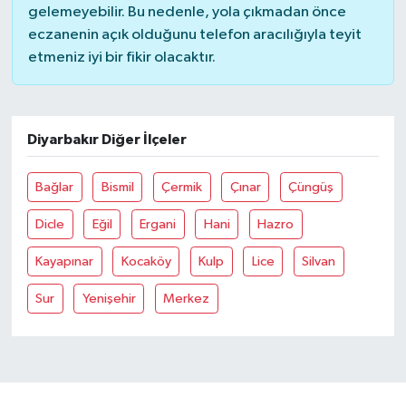
gelemeyebilir. Bu nedenle, yola çıkmadan önce
eczanenin açık olduğunu telefon aracılığıyla teyit
etmeniz iyi bir fikir olacaktır.
Diyarbakır Diğer İlçeler
Bağlar
Bismil
Çermik
Çınar
Çüngüş
Dicle
Eğil
Ergani
Hani
Hazro
Kayapınar
Kocaköy
Kulp
Lice
Silvan
Sur
Yenişehir
Merkez