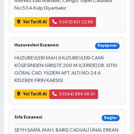
Merkez Eski Mahalle, Cengiz Topel Caddesi
No:53 A Kulp Diyarbakır
Yol Tarifi Al
0 (412) 831 22 86
Huzurevleri Eczanesi
Kayapınar
HUZUREVLERİ MAH.(HUZUREVLERİ CAMİ
KÖŞESİNDEN GİRİŞTE 200 M İÇERİDE) DR. SITKI
GÖRAL CAD. YILDEM APT. ALTI NO:24 A
KELEBEK FIRIN KARŞISI
Yol Tarifi Al
0 (544) 999 48 41
Sıfa Eczanesi
Bağlar
ŞEYH ŞAMİL.MAH. BARIŞ CAD.VALİ ÜNAL ERKAN