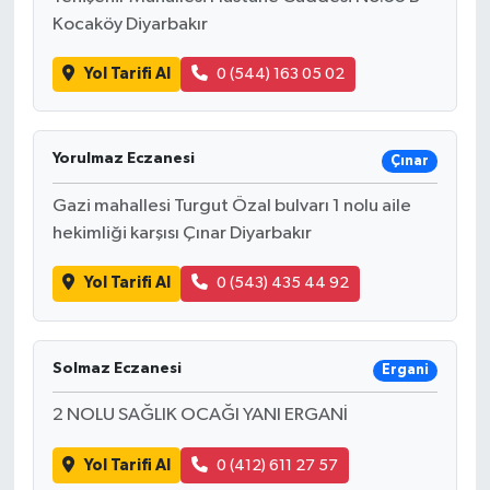
Kocaköy Diyarbakır
Yol Tarifi Al
0 (544) 163 05 02
Yorulmaz Eczanesi
Çınar
Gazi mahallesi Turgut Özal bulvarı 1 nolu aile
hekimliği karşısı Çınar Diyarbakır
Yol Tarifi Al
0 (543) 435 44 92
Solmaz Eczanesi
Ergani
2 NOLU SAĞLIK OCAĞI YANI ERGANİ
Yol Tarifi Al
0 (412) 611 27 57