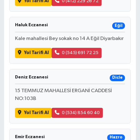
Yol Tarifi Al
0 (412) 229 26 72
Haluk Eczanesi
Eğil
Kale mahallesi Bey sokak no 14 A Eğil Diyarbakır
Yol Tarifi Al
0 (545) 691 72 25
Deniz Eczanesi
Dicle
15 TEMMUZ MAHALLESİ ERGANİ CADDESİ
NO:103B
Yol Tarifi Al
0 (534) 854 60 40
Emir Eczanesi
Hazro