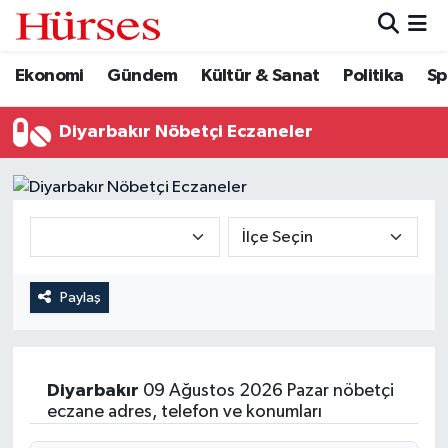
Ekonomi
Gündem
Kültür & Sanat
Politika
Sp
Ekonomi
Hava Durumu
Gündem
Trafik Durumu
Diyarbakır Nöbetçi Eczaneler
Kültür & Sanat
Süper Lig Puan Durumu ve Fikstür
Politika
Tüm Manşetler
Spor
Son Dakika Haberleri
Paylaş
Turizm
Haber Arşivi
Diyarbakır
09 Ağustos 2026 Pazar nöbetçi
eczane adres, telefon ve konumları