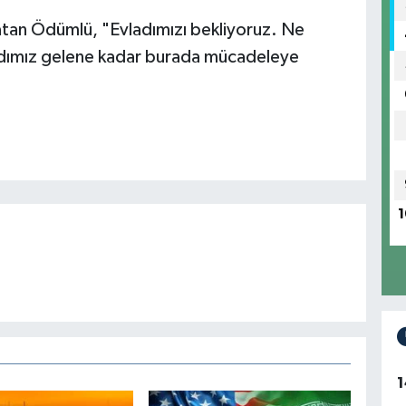
latan Ödümlü, "Evladımızı bekliyoruz. Ne
dımız gelene kadar burada mücadeleye
.
1
1