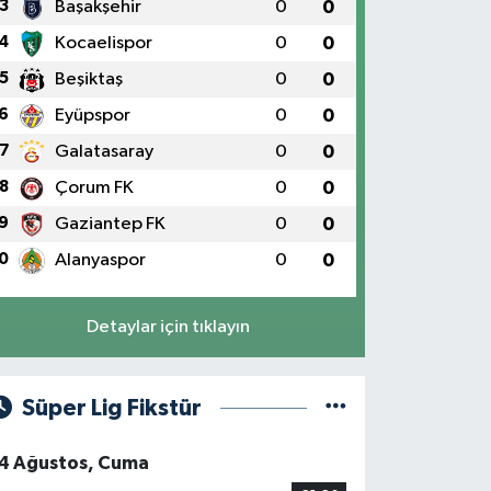
3
Başakşehir
0
0
4
Kocaelispor
0
0
5
Beşiktaş
0
0
6
Eyüpspor
0
0
7
Galatasaray
0
0
8
Çorum FK
0
0
9
Gaziantep FK
0
0
0
Alanyaspor
0
0
Detaylar için tıklayın
Süper Lig Fikstür
4 Ağustos, Cuma