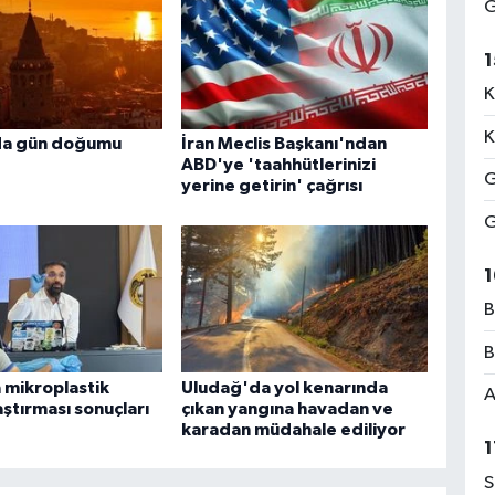
G
1
K
K
da gün doğumu
İran Meclis Başkanı'ndan
ABD'ye 'taahhütlerinizi
G
yerine getirin' çağrısı
G
1
B
B
 mikroplastik
Uludağ'da yol kenarında
A
raştırması sonuçları
çıkan yangına havadan ve
karadan müdahale ediliyor
1
S