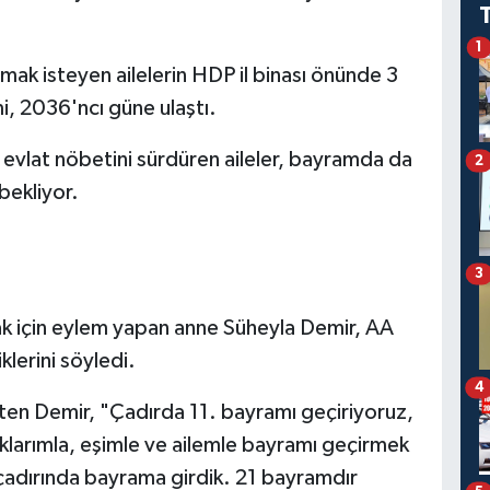
1
mak isteyen ailelerin HDP il binası önünde 3
i, 2036'ncı güne ulaştı.
 evlat nöbetini sürdüren aileler, bayramda da
2
bekliyor.
3
ak için eylem yapan anne Süheyla Demir, AA
klerini söyledi.
4
irten Demir, "Çadırda 11. bayramı geçiriyoruz,
uklarımla, eşimle ve ailemle bayramı geçirmek
çadırında bayrama girdik. 21 bayramdır