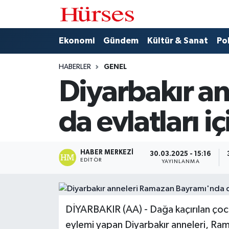
Ekonomi
Hava Durumu
Ekonomi
Gündem
Kültür & Sanat
Pol
Gündem
Trafik Durumu
HABERLER
GENEL
Diyarbakır a
Kültür & Sanat
Süper Lig Puan Durumu ve Fikstür
da evlatları i
Politika
Tüm Manşetler
Spor
Son Dakika Haberleri
HABER MERKEZI
30.03.2025 - 15:16
EDITÖR
YAYINLANMA
Turizm
Haber Arşivi
DİYARBAKIR (AA) - Dağa kaçırılan çocu
eylemi yapan Diyarbakır anneleri, Ram