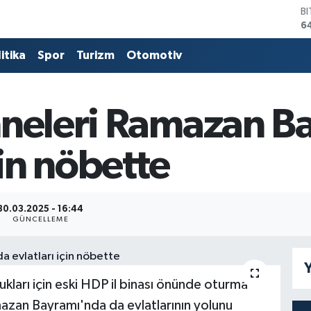
B
6
D
4
itika
Spor
Turizm
Otomotiv
E
5
S
6
nneleri Ramazan B
G
6
çin nöbette
B
1
30.03.2025 - 16:44
GÜNCELLEME
Y
kları için eski HDP il binası önünde oturma
azan Bayramı'nda da evlatlarının yolunu