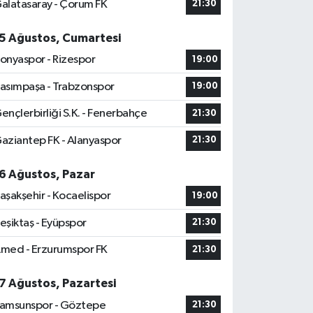
alatasaray - Çorum FK
21:30
5 Ağustos, Cumartesi
onyaspor - Rizespor
19:00
asımpaşa - Trabzonspor
19:00
ençlerbirliği S.K. - Fenerbahçe
21:30
aziantep FK - Alanyaspor
21:30
6 Ağustos, Pazar
aşakşehir - Kocaelispor
19:00
eşiktaş - Eyüpspor
21:30
med - Erzurumspor FK
21:30
7 Ağustos, Pazartesi
amsunspor - Göztepe
21:30