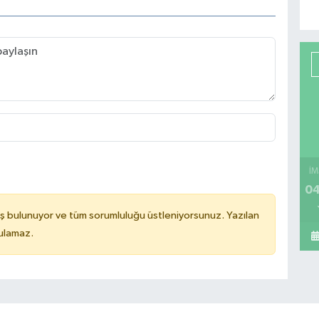
İM
04
ş bulunuyor ve tüm sorumluluğu üstleniyorsunuz. Yazılan
tulamaz.