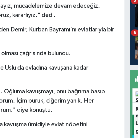
5
adayız, mücadelemize devam edeceğiz.
uz, kararlıyız." dedi.
den Demir, Kurban Bayramı'nı evlatlarıyla bir
6
m olması çağrısında bulundu.
e Uslu da evladına kavuşana kadar
m. Oğluma kavuşmayı, onu bağrıma basıp
orum. İçim buruk, ciğerim yanık. Her
rum." diye konuştu.
 kavuşma ümidiyle evlat nöbetini