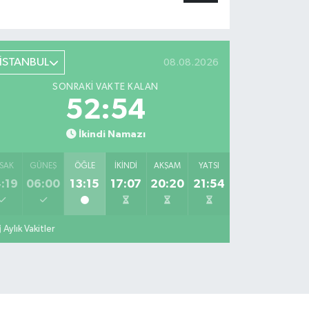
İSTANBUL
08.08.2026
SONRAKI VAKTE KALAN
52:54
İkindi Namazı
SAK
GÜNEŞ
ÖĞLE
İKINDI
AKŞAM
YATSI
:19
06:00
13:15
17:07
20:20
21:54
Aylık Vakitler