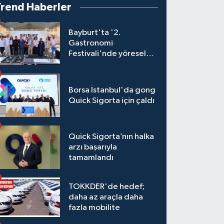
Trend Haberler
Bayburt'ta '2.
Gastronomi
Festivali'nde yöresel
lezzetler yarıştı
Borsa İstanbul'da gong
Quick Sigorta için çaldı
Quick Sigorta’nın halka
arzı başarıyla
tamamlandı
TOKKDER'de hedef;
daha az araçla daha
fazla mobilite