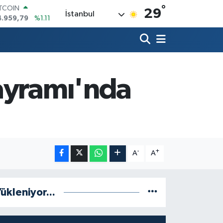
°
ITCOIN
29
İstanbul
4.959,79
%1.11
OLAR
7,7436
%0.18
URO
5,2510
%0.32
TERLİN
4,4811
%0.38
ayramı'nda
RAM ALTIN
660.55
%0.03
İST100
3.779
%-14
-
+
A
A
ükleniyor...