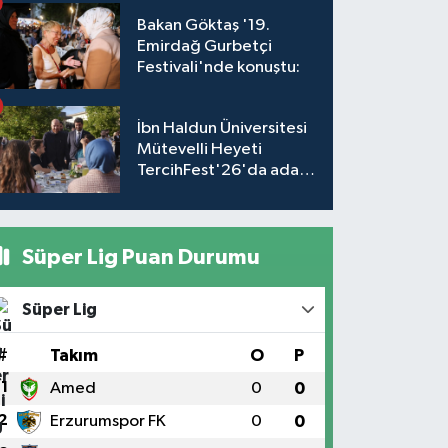
Bakan Göktaş '19.
Emirdağ Gurbetçi
Festivali'nde konuştu:
İbn Haldun Üniversitesi
Mütevelli Heyeti
TercihFest'26'da aday
öğrencilerle buluştu
Süper Lig Puan Durumu
Süper Lig
#
Takım
O
P
1
Amed
0
0
2
Erzurumspor FK
0
0