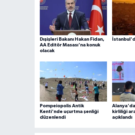
Dışişleri Bakanı Hakan Fidan,
İstanbul'
AA Editör Masası'na konuk
olacak
Pompeiopolis Antik
Alanya'da
Kenti'nde uçurtma şenliği
kirliliği a
düzenlendi
açıklandı