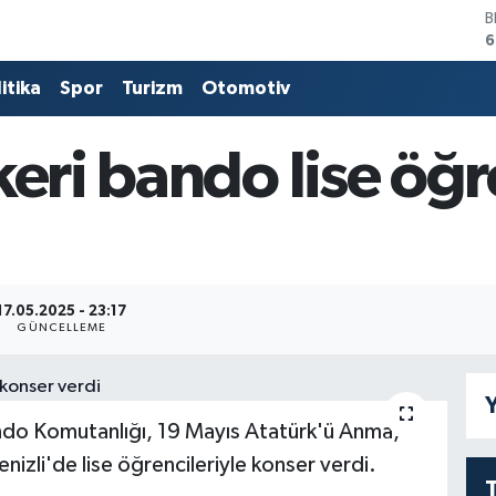
B
6
D
4
itika
Spor
Turizm
Otomotiv
E
5
S
keri bando lise öğr
6
G
6
B
1
17.05.2025 - 23:17
GÜNCELLEME
Y
do Komutanlığı, 19 Mayıs Atatürk'ü Anma,
nizli'de lise öğrencileriyle konser verdi.