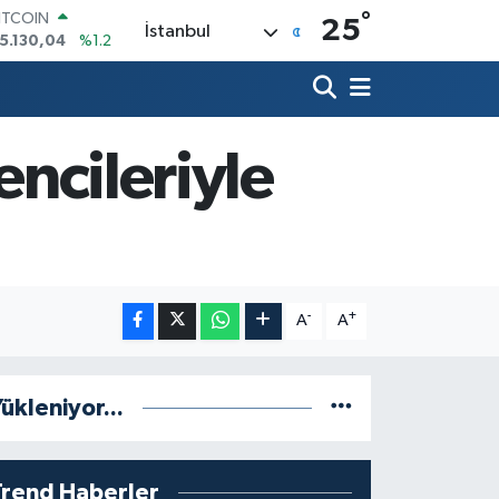
°
ITCOIN
25
İstanbul
5.130,04
%1.2
OLAR
7,7436
%0.18
URO
5,2510
%0.32
TERLİN
encileriyle
4,4811
%0.38
RAM ALTIN
648.99
%2.59
İST100
3.773
%-19
-
+
A
A
ükleniyor...
Trend Haberler