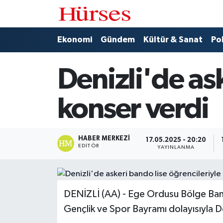
Ekonomi
Hava Durumu
Ekonomi
Gündem
Kültür & Sanat
Pol
Gündem
Trafik Durumu
Denizli'de as
Kültür & Sanat
Süper Lig Puan Durumu ve Fikstür
konser verdi
Politika
Tüm Manşetler
Spor
Son Dakika Haberleri
HABER MERKEZI
17.05.2025 - 20:20
EDITÖR
YAYINLANMA
Turizm
Haber Arşivi
DENİZLİ (AA) - Ege Ordusu Bölge Ban
Gençlik ve Spor Bayramı dolayısıyla De