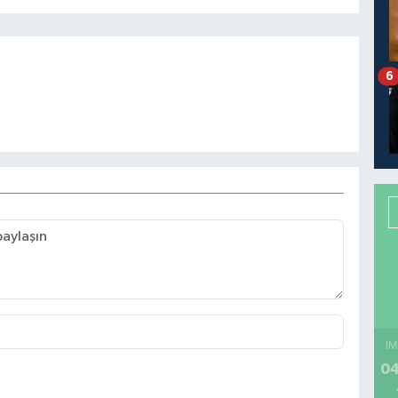
6
İM
04