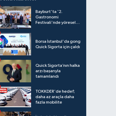
Bayburt'ta '2.
Gastronomi
Festivali'nde yöresel
lezzetler yarıştı
Borsa İstanbul'da gong
Quick Sigorta için çaldı
Quick Sigorta’nın halka
arzı başarıyla
tamamlandı
TOKKDER'de hedef;
daha az araçla daha
fazla mobilite