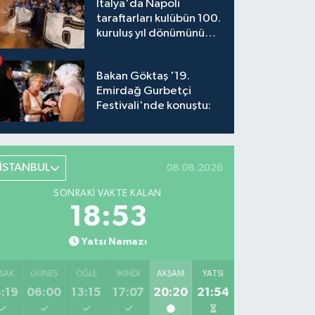
İtalya'da Napoli
taraftarları kulübün 100.
kuruluş yıl dönümünü
kutladı
Bakan Göktaş '19.
Emirdağ Gurbetçi
Festivali'nde konuştu:
İSTANBUL
08.08.2026
SONRAKI VAKTE KALAN
18:53
Yatsı Namazı
SAK
GÜNEŞ
ÖĞLE
İKINDI
AKŞAM
YATSI
:19
06:00
13:15
17:07
20:20
21:54