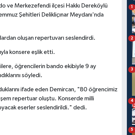
do ve Merkezefendi ilçesi Hakkı Dereköylü
1
Temmuz Şehitleri Delikliçınar Meydanı'nda
ılardan oluşan repertuvarı seslendirdi.
2
yla konsere eşlik etti.
ere, öğrencilerin bando ekibiyle 9 ay
3
dıklarını söyledi.
duklarını ifade eden Demircan, "80 öğrencimiz
şem repertuar oluştu. Konserde milli
4
yacak eserler seslendirildi." dedi.
5