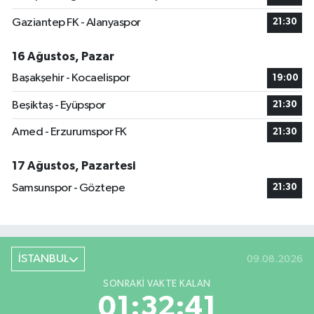
Gaziantep FK - Alanyaspor
21:30
16 Ağustos, Pazar
Başakşehir - Kocaelispor
19:00
Beşiktaş - Eyüpspor
21:30
Amed - Erzurumspor FK
21:30
17 Ağustos, Pazartesi
Samsunspor - Göztepe
21:30
İSTANBUL
09.08.2026
SONRAKI VAKTE KALAN
01:32:41