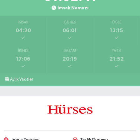
İmsak Namazı
İMSAK
GÜNEŞ
ÖĞLE
04:20
06:01
13:15
İKINDI
AKŞAM
YATSI
17:06
20:19
21:52
Aylık Vakitler
Hava Durumu
Trafik Durumu