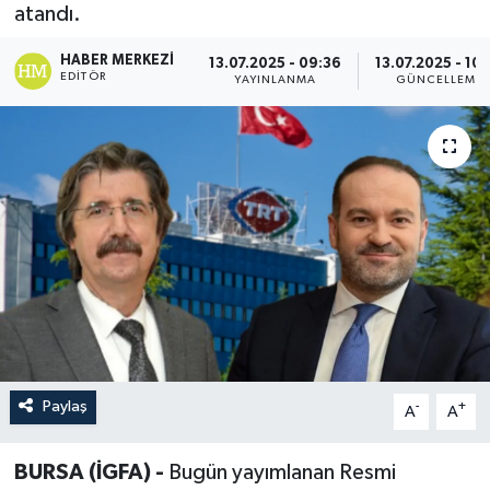
atandı.
HABER MERKEZI
13.07.2025 - 09:36
13.07.2025 - 10
EDITÖR
YAYINLANMA
GÜNCELLEME
Paylaş
-
+
A
A
BURSA (İGFA) -
Bugün yayımlanan Resmi