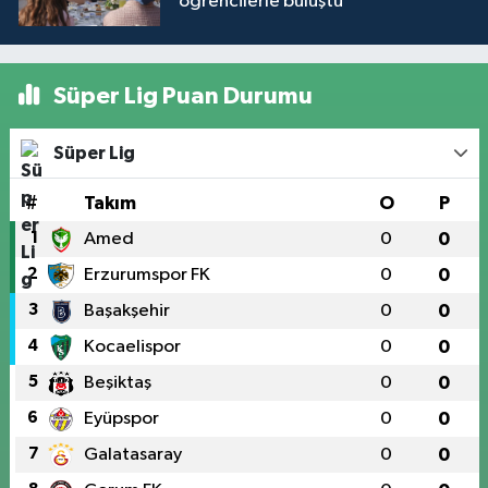
öğrencilerle buluştu
Süper Lig Puan Durumu
Süper Lig
#
Takım
O
P
1
Amed
0
0
2
Erzurumspor FK
0
0
3
Başakşehir
0
0
4
Kocaelispor
0
0
5
Beşiktaş
0
0
6
Eyüpspor
0
0
7
Galatasaray
0
0