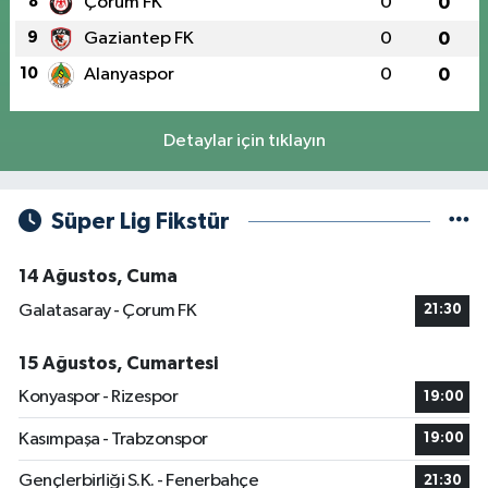
8
Çorum FK
0
0
9
Gaziantep FK
0
0
10
Alanyaspor
0
0
Detaylar için tıklayın
Süper Lig Fikstür
14 Ağustos, Cuma
Galatasaray - Çorum FK
21:30
15 Ağustos, Cumartesi
Konyaspor - Rizespor
19:00
Kasımpaşa - Trabzonspor
19:00
Gençlerbirliği S.K. - Fenerbahçe
21:30