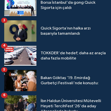
Borsa İstanbul'da gong Quick
Sigorta için çaldı
3
Quick Sigorta’nın halka arzı
başarıyla tamamlandı
4
TOKKDER'de hedef; daha az araçla
daha fazla mobilite
5
Bakan Göktaş '19. Emirdağ
Gurbetçi Festivali'nde konuştu:
6
İbn Haldun Üniversitesi Mütevelli
Heyeti TercihFest'26'da aday