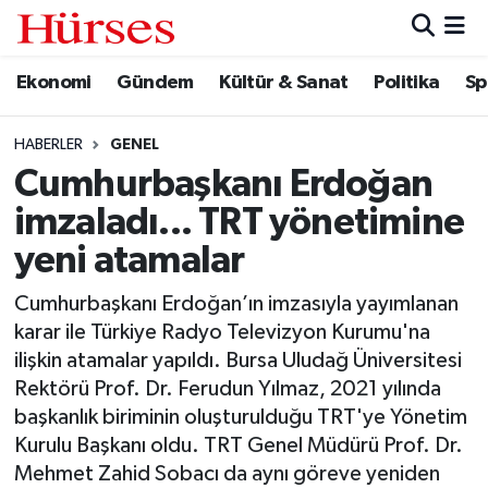
Ekonomi
Gündem
Kültür & Sanat
Politika
Sp
Ekonomi
Hava Durumu
Gündem
Trafik Durumu
HABERLER
GENEL
Cumhurbaşkanı Erdoğan
Kültür & Sanat
Süper Lig Puan Durumu ve Fikstür
imzaladı... TRT yönetimine
Politika
Tüm Manşetler
yeni atamalar
Cumhurbaşkanı Erdoğan’ın imzasıyla yayımlanan
Spor
Son Dakika Haberleri
karar ile Türkiye Radyo Televizyon Kurumu'na
ilişkin atamalar yapıldı. Bursa Uludağ Üniversitesi
Turizm
Haber Arşivi
Rektörü Prof. Dr. Ferudun Yılmaz, 2021 yılında
başkanlık biriminin oluşturulduğu TRT'ye Yönetim
Kurulu Başkanı oldu. TRT Genel Müdürü Prof. Dr.
Mehmet Zahid Sobacı da aynı göreve yeniden