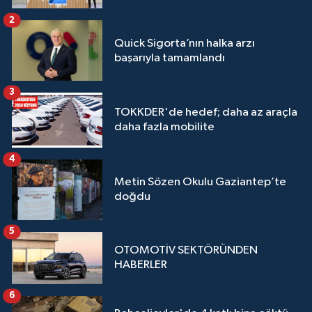
2
Quick Sigorta’nın halka arzı
başarıyla tamamlandı
3
TOKKDER'de hedef; daha az araçla
daha fazla mobilite
4
Metin Sözen Okulu Gaziantep’te
doğdu
5
OTOMOTİV SEKTÖRÜNDEN
HABERLER
6