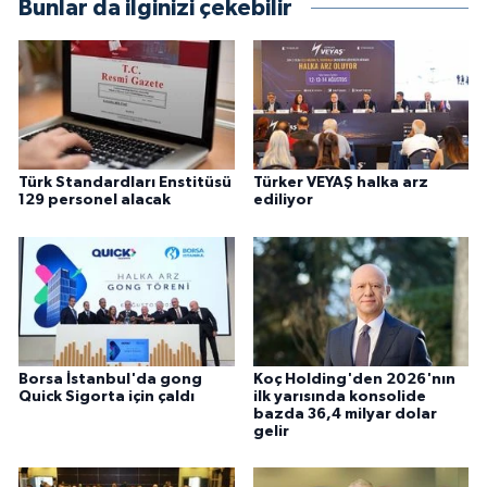
Bunlar da ilginizi çekebilir
Türk Standardları Enstitüsü
Türker VEYAŞ halka arz
129 personel alacak
ediliyor
Borsa İstanbul'da gong
Koç Holding'den 2026'nın
Quick Sigorta için çaldı
ilk yarısında konsolide
bazda 36,4 milyar dolar
gelir