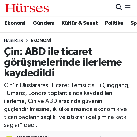
Ekonomi
Gündem
Kültür & Sanat
Politika
Sp
Ekonomi
Hava Durumu
Gündem
Trafik Durumu
HABERLER
EKONOMI
Çin: ABD ile ticaret
Kültür & Sanat
Süper Lig Puan Durumu ve Fikstür
görüşmelerinde ilerleme
Politika
Tüm Manşetler
kaydedildi
Çin'in Uluslararası Ticaret Temsilcisi Li Çınggang,
Spor
Son Dakika Haberleri
"Umarız, Londra toplantısında kaydedilen
ilerleme, Çin ve ABD arasında güvenin
Turizm
Haber Arşivi
güçlendirilmesine, iki ülke arasında ekonomik ve
ticari bağların sağlıklı ve istikrarlı gelişimine katkı
sağlar" dedi.