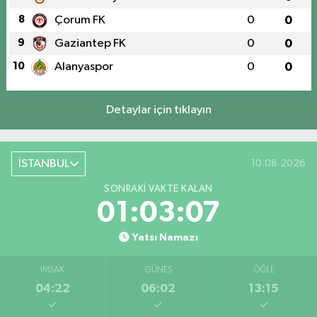
8
Çorum FK
0
0
9
Gaziantep FK
0
0
10
Alanyaspor
0
0
Detaylar için tıklayın
İSTANBUL
10.08.2026
SONRAKI VAKTE KALAN
01:03:07
Yatsı Namazı
İMSAK
GÜNEŞ
ÖĞLE
04:22
06:02
13:15