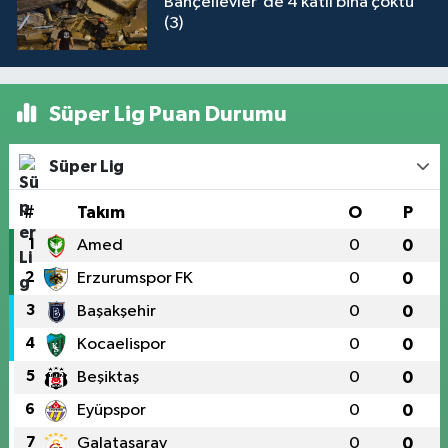
Bahçelievler'de 4 katlı bina çöktü
(3)
Süper Lig Puan Durumu
Süper Lig
#
Takım
O
P
1
Amed
0
0
2
Erzurumspor FK
0
0
3
Başakşehir
0
0
4
Kocaelispor
0
0
5
Beşiktaş
0
0
6
Eyüpspor
0
0
7
Galatasaray
0
0