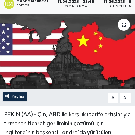
HABER MERKEZI
11.06.2025 - 03:49
11.06.2025 - 06
EDITÖR
YAYINLANMA
GÜNCELLEME
Paylaş
-
+
A
A
PEKİN (AA) - Çin, ABD ile karşılıklı tarife artışlarıyla
tırmanan ticaret geriliminin çözümü için
İngiltere'nin başkenti Londra'da yürütülen