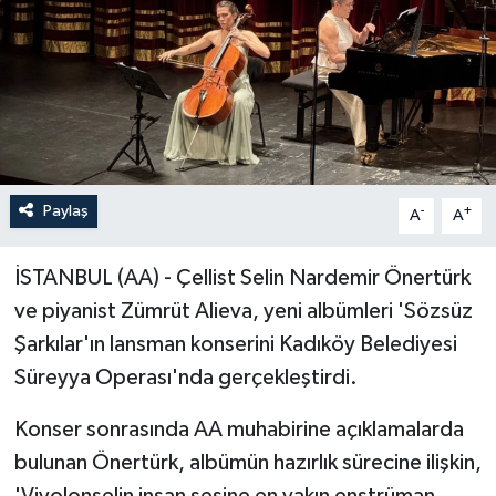
Paylaş
-
+
A
A
İSTANBUL (AA) - Çellist Selin Nardemir Önertürk
ve piyanist Zümrüt Alieva, yeni albümleri 'Sözsüz
Şarkılar'ın lansman konserini Kadıköy Belediyesi
Süreyya Operası'nda gerçekleştirdi.
Konser sonrasında AA muhabirine açıklamalarda
bulunan Önertürk, albümün hazırlık sürecine ilişkin,
'Viyolonselin insan sesine en yakın enstrüman