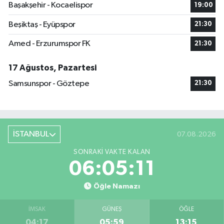
Başakşehir - Kocaelispor
19:00
Beşiktaş - Eyüpspor
21:30
Amed - Erzurumspor FK
21:30
17 Ağustos, Pazartesi
Samsunspor - Göztepe
21:30
İSTANBUL
07.08.2026
SONRAKI VAKTE KALAN
06:05:11
Öğle Namazı
İMSAK
GÜNEŞ
ÖĞLE
04:17
05:59
13:15