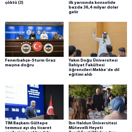
çöktü (3)
ilk yarısında konsolide
bazda 36,4 milyar dolar
gelir
Fenerbahçe-Sturm Graz
Yakın Doğu Üniversitesi
maçına doğru
İlahiyat Fakültesi
öğrencileri Mekke'de dil
eğitimi aldı
TİM Başkanı Gültepe
İbn Haldun Üniversitesi
temmuz ayı dış ticaret
Mütevelli Heyeti