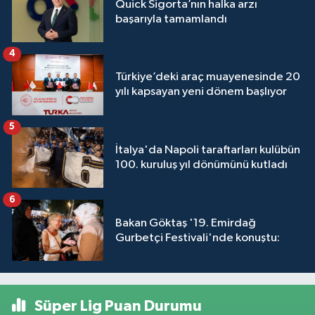
Quick Sigorta’nın halka arzı
başarıyla tamamlandı
4
Türkiye’deki araç muayenesinde 20
yılı kapsayan yeni dönem başlıyor
5
İtalya'da Napoli taraftarları kulübün
100. kuruluş yıl dönümünü kutladı
6
Bakan Göktaş '19. Emirdağ
Gurbetçi Festivali'nde konuştu:
Süper Lig Puan Durumu