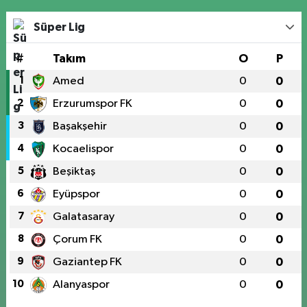
Süper Lig
#
Takım
O
P
1
Amed
0
0
2
Erzurumspor FK
0
0
3
Başakşehir
0
0
4
Kocaelispor
0
0
5
Beşiktaş
0
0
6
Eyüpspor
0
0
7
Galatasaray
0
0
8
Çorum FK
0
0
9
Gaziantep FK
0
0
10
Alanyaspor
0
0