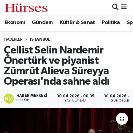
Ekonomi
Gündem
Kültür & Sanat
Politika
Sp
Ekonomi
Hava Durumu
Gündem
Trafik Durumu
HABERLER
ISTANBUL
Çellist Selin Nardemir
Kültür & Sanat
Süper Lig Puan Durumu ve Fikstür
Önertürk ve piyanist
Politika
Tüm Manşetler
Zümrüt Alieva Süreyya
Operası'nda sahne aldı
Spor
Son Dakika Haberleri
HABER MERKEZI
30.04.2026 - 00:35
30.04.2026 - 0
Turizm
Haber Arşivi
EDITÖR
YAYINLANMA
GÜNCELLEM