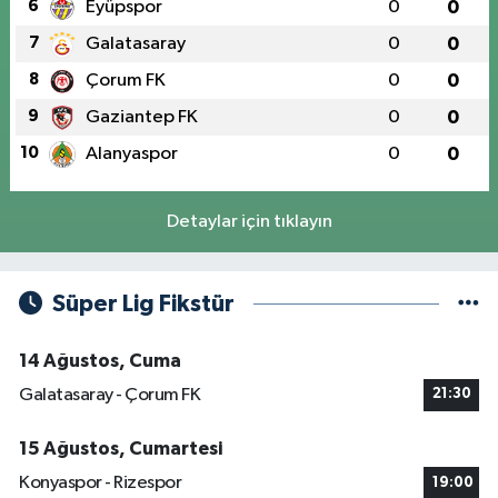
6
Eyüpspor
0
0
7
Galatasaray
0
0
8
Çorum FK
0
0
9
Gaziantep FK
0
0
10
Alanyaspor
0
0
Detaylar için tıklayın
Süper Lig Fikstür
14 Ağustos, Cuma
Galatasaray - Çorum FK
21:30
15 Ağustos, Cumartesi
Konyaspor - Rizespor
19:00