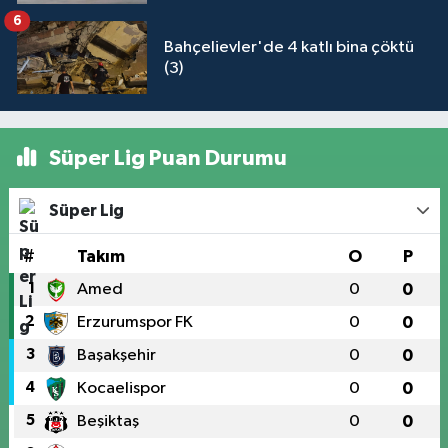
6
Bahçelievler'de 4 katlı bina çöktü
(3)
Süper Lig Puan Durumu
Süper Lig
#
Takım
O
P
1
Amed
0
0
2
Erzurumspor FK
0
0
3
Başakşehir
0
0
4
Kocaelispor
0
0
5
Beşiktaş
0
0