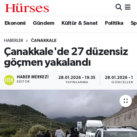
Ekonomi
Gündem
Kültür & Sanat
Politika
Sp
Ekonomi
Hava Durumu
Gündem
Trafik Durumu
HABERLER
ČANAKKALE
Çanakkale'de 27 düzensiz
Kültür & Sanat
Süper Lig Puan Durumu ve Fikstür
göçmen yakalandı
Politika
Tüm Manşetler
HABER MERKEZI
28.01.2026 - 19:35
28.01.2026 - 19
EDITÖR
YAYINLANMA
GÜNCELLEME
Spor
Son Dakika Haberleri
Turizm
Haber Arşivi