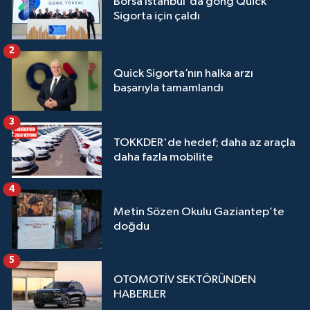
Borsa İstanbul'da gong Quick
Sigorta için çaldı
2
Quick Sigorta’nın halka arzı
başarıyla tamamlandı
3
TOKKDER'de hedef; daha az araçla
daha fazla mobilite
4
Metin Sözen Okulu Gaziantep’te
doğdu
5
OTOMOTİV SEKTÖRÜNDEN
HABERLER