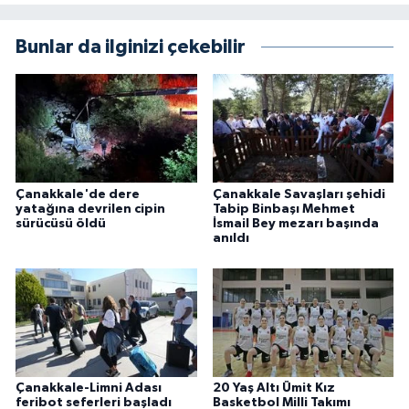
Bunlar da ilginizi çekebilir
Çanakkale'de dere
Çanakkale Savaşları şehidi
yatağına devrilen cipin
Tabip Binbaşı Mehmet
sürücüsü öldü
İsmail Bey mezarı başında
anıldı
Çanakkale-Limni Adası
20 Yaş Altı Ümit Kız
feribot seferleri başladı
Basketbol Milli Takımı