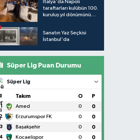
İtalya'da Napoli
taraftarları kulübün 100.
kuruluş yıl dönümünü
kutladı
Sanatın Yaz Seçkisi
İstanbul'da
Süper Lig Puan Durumu
Süper Lig
#
Takım
O
P
1
Amed
0
0
2
Erzurumspor FK
0
0
3
Başakşehir
0
0
4
Kocaelispor
0
0