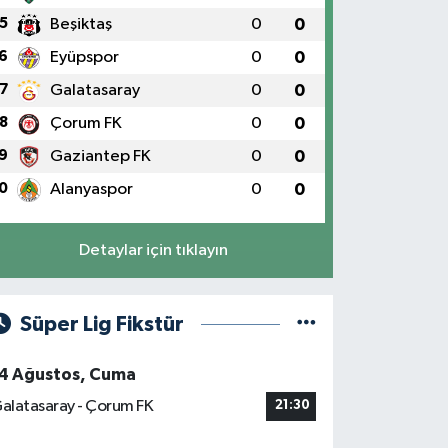
5
Beşiktaş
0
0
6
Eyüpspor
0
0
7
Galatasaray
0
0
8
Çorum FK
0
0
9
Gaziantep FK
0
0
0
Alanyaspor
0
0
Detaylar için tıklayın
Süper Lig Fikstür
4 Ağustos, Cuma
alatasaray - Çorum FK
21:30