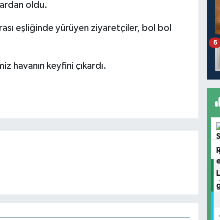
lardan oldu.
ası eşliğinde yürüyen ziyaretçiler, bol bol
6
miz havanın keyfini çıkardı.