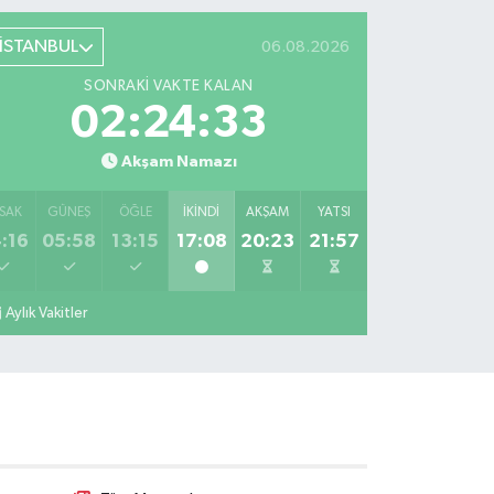
İSTANBUL
06.08.2026
SONRAKI VAKTE KALAN
02:24:32
Akşam Namazı
SAK
GÜNEŞ
ÖĞLE
İKINDI
AKŞAM
YATSI
:16
05:58
13:15
17:08
20:23
21:57
Aylık Vakitler