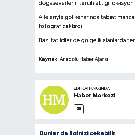
doğaseverlerin tercih ettiği lokasyon
Aileleriyle göl kenarında tabiat manzar
fotoğraf çektirdi.
Bazı tatilciler de gölgelik alanlarda te
Kaynak:
Anadolu Haber Ajansı
EDITÖR HAKKINDA
Haber Merkezi
Bunlar da ilginizi çekebilir