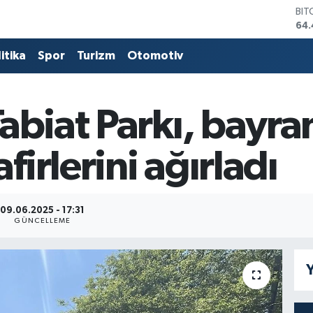
BIT
64.
DO
47,
itika
Spor
Turizm
Otomotiv
EU
55,
STE
64
abiat Parkı, bayram
GRA
652
irlerini ağırladı
BİS
13.
09.06.2025 - 17:31
GÜNCELLEME
Y