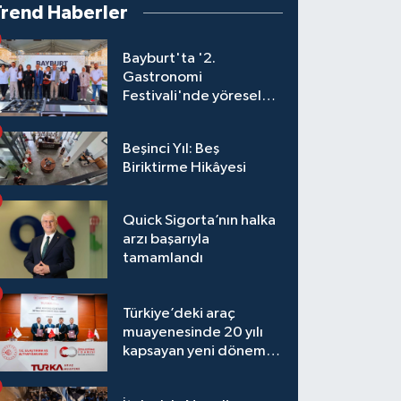
Trend Haberler
Bayburt'ta '2.
Gastronomi
Festivali'nde yöresel
lezzetler yarıştı
Beşinci Yıl: Beş
Biriktirme Hikâyesi
Quick Sigorta’nın halka
arzı başarıyla
tamamlandı
Türkiye’deki araç
muayenesinde 20 yılı
kapsayan yeni dönem
başlıyor