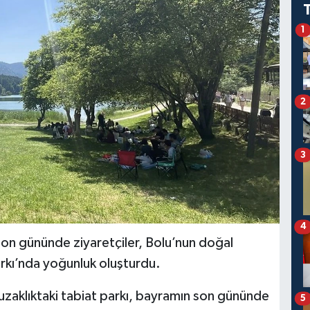
1
2
3
4
son gününde ziyaretçiler, Bolu’nun doğal
Parkı’nda yoğunluk oluşturdu.
uzaklıktaki tabiat parkı, bayramın son gününde
5