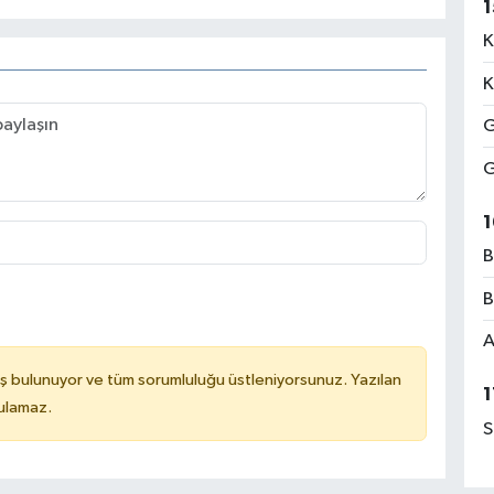
1
K
K
G
G
1
B
B
A
ş bulunuyor ve tüm sorumluluğu üstleniyorsunuz. Yazılan
1
tulamaz.
S