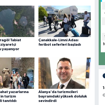
ragöl Tabiat
Çanakkale-Limni Adası
1
ziyaretçi
feribot seferleri başladı
 yaşanıyor
1
yahat yazarlarına
Alanya'da turizmcileri
G
in turizm
bayramdaki yüksek doluluk
i tanıtıldı
sevindirdi