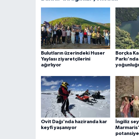
Bulutların üzerindeki Huser
Borçka Ka
Yaylası ziyaretçilerini
Parkı'nda 
ağırlıyor
yoğunluğu
Ovit Dağı'nda haziranda kar
İngiliz se
keyfi yaşanıyor
Marmaris'
potansiyel