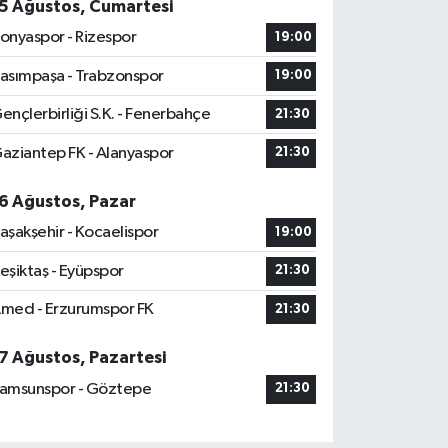
5 Ağustos, Cumartesi
onyaspor - Rizespor
19:00
asımpaşa - Trabzonspor
19:00
ençlerbirliği S.K. - Fenerbahçe
21:30
aziantep FK - Alanyaspor
21:30
6 Ağustos, Pazar
aşakşehir - Kocaelispor
19:00
eşiktaş - Eyüpspor
21:30
med - Erzurumspor FK
21:30
7 Ağustos, Pazartesi
amsunspor - Göztepe
21:30