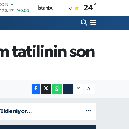
°
COIN
24
İstanbul
475,47
%0.66
LAR
5971
%0.05
RO
1336
%0.18
RLİN
,2534
%0.22
 tatilinin son
M ALTIN
7.85
%0.54
T100
703
%0
-
+
A
A
ükleniyor...