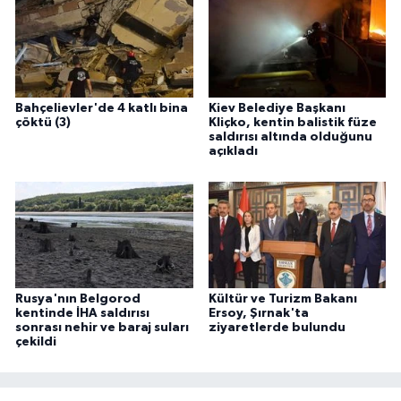
Bahçelievler'de 4 katlı bina
Kiev Belediye Başkanı
çöktü (3)
Kliçko, kentin balistik füze
saldırısı altında olduğunu
açıkladı
Rusya'nın Belgorod
Kültür ve Turizm Bakanı
kentinde İHA saldırısı
Ersoy, Şırnak'ta
sonrası nehir ve baraj suları
ziyaretlerde bulundu
çekildi