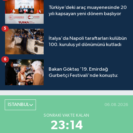
Türkiye’deki araç muayenesinde 20
yılı kapsayan yeni dönem başlıyor
5
İtalya'da Napoli taraftarları kulübün
100. kuruluş yıl dönümünü kutladı
6
Bakan Göktaş '19. Emirdağ
Gurbetçi Festivali'nde konuştu:
İSTANBUL
06.08.2026
SONRAKI VAKTE KALAN
23:13