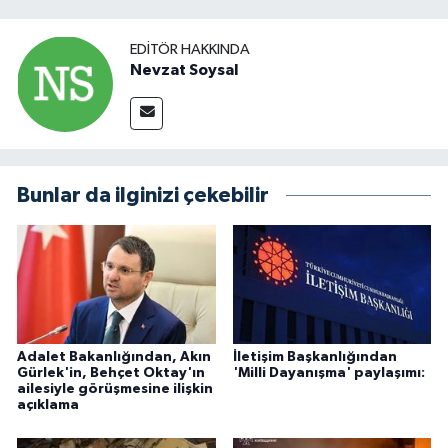
EDITÖR HAKKINDA
Nevzat Soysal
Bunlar da ilginizi çekebilir
Adalet Bakanlığından, Akın
İletişim Başkanlığından
Gürlek'in, Behçet Oktay'ın
'Milli Dayanışma' paylaşımı:
ailesiyle görüşmesine ilişkin
açıklama