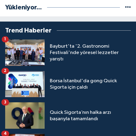
Yükleniyor...
Trend Haberler
1
Bayburt'ta '2. Gastronomi
Festivali'nde yöresel lezzetler
yarıştı
2
Borsa İstanbul'da gong Quick
Sigorta için çaldı
3
Quick Sigorta’nın halka arzı
başarıyla tamamlandı
4