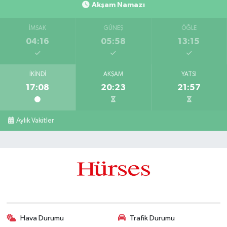
Akşam Namazı
İMSAK
GÜNEŞ
ÖĞLE
04:16
05:58
13:15
İKINDI
AKŞAM
YATSI
17:08
20:23
21:57
Aylık Vakitler
Hava Durumu
Trafik Durumu