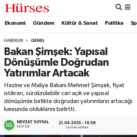
Ekonomi
Gündem
Kültür & Sanat
Politika
Sp
Ekonomi
Hava Durumu
Gündem
Trafik Durumu
HABERLER
GENEL
Bakan Şimşek: Yapısal
Kültür & Sanat
Süper Lig Puan Durumu ve Fikstür
Dönüşümle Doğrudan
Politika
Tüm Manşetler
Yatırımlar Artacak
Hazine ve Maliye Bakanı Mehmet Şimşek, fiyat
Spor
Son Dakika Haberleri
istikrarı, sürdürülebilir cari açık ve yapısal
dönüşümle birlikte doğrudan yatırımların artacağı
Turizm
Haber Arşivi
kanısında olduklarını belirtti.
NEVZAT SOYSAL
21.04.2025 - 10:58
EDITÖR
YAYINLANMA