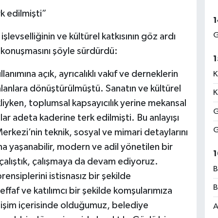
k edilmişti”
1
G
evselliğinin ve kültürel katkısının göz ardı
 konuşmasını şöyle sürdürdü:
1
lanımına açık, ayrıcalıklı vakıf ve derneklerin
K
lanlara dönüştürülmüştü. Sanatın ve kültürel
K
liyken, toplumsal kapsayıcılık yerine mekansal
G
ılar adeta kaderine terk edilmişti. Bu anlayışı
G
rkezi’nin teknik, sosyal ve mimari detaylarını
 daha yaşanabilir, modern ve adil yönetilen bir
1
çalıştık, çalışmaya da devam ediyoruz.
B
rensiplerini istisnasız bir şekilde
B
ffaf ve katılımcı bir şekilde komşularımıza
etişim içerisinde olduğumuz, belediye
A