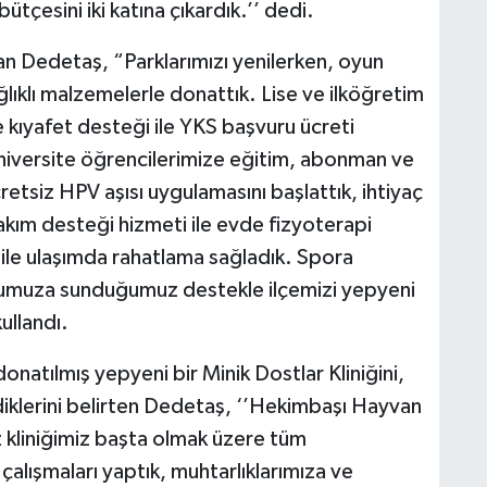
tçesini iki katına çıkardık.’’ dedi.
an Dedetaş, “Parklarımızı yenilerken, oyun
lıklı malzemelerle donattık. Lise ve ilköğretim
e kıyafet desteği ile YKS başvuru ücreti
Üniversite öğrencilerimize eğitim, abonman ve
etsiz HPV aşısı uygulamasını başlattık, ihtiyaç
akım desteği hizmeti ile evde fizyoterapi
 ile ulaşımda rahatlama sağladık. Spora
umuza sunduğumuz destekle ilçemizi yepyeni
ullandı.
donatılmış yepyeni bir Minik Dostlar Kliniğini,
diklerini belirten Dedetaş, ‘’Hekimbaşı Hayvan
kliniğimiz başta olmak üzere tüm
çalışmaları yaptık, muhtarlıklarımıza ve