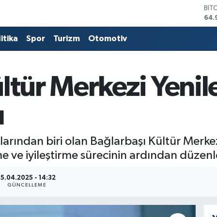
DO
47,
EU
55,
itika
Spor
Turizm
Otomotiv
STE
64,
GRA
666
ltür Merkezi Yeni
BİS
13.
ı
BIT
64.
arından biri olan Bağlarbaşı Kültür Merke
e ve iyileştirme sürecinin ardından düzenl
15.04.2025 - 14:32
GÜNCELLEME