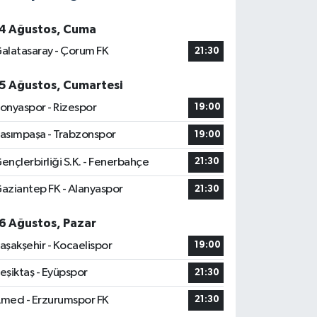
4 Ağustos, Cuma
alatasaray - Çorum FK
21:30
5 Ağustos, Cumartesi
onyaspor - Rizespor
19:00
asımpaşa - Trabzonspor
19:00
ençlerbirliği S.K. - Fenerbahçe
21:30
aziantep FK - Alanyaspor
21:30
6 Ağustos, Pazar
aşakşehir - Kocaelispor
19:00
eşiktaş - Eyüpspor
21:30
med - Erzurumspor FK
21:30