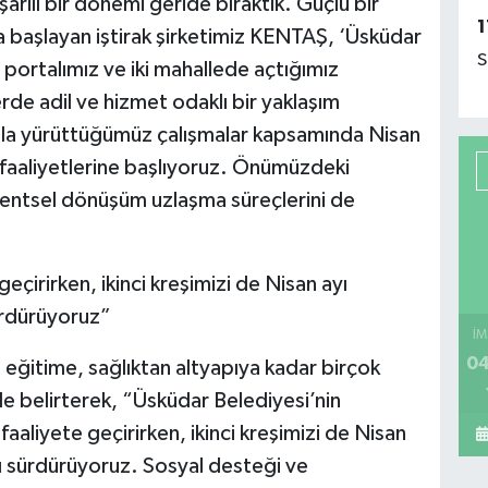
şarılı bir dönemi geride bıraktık. Güçlü bir
1
 başlayan iştirak şirketimiz KENTAŞ, ‘Üsküdar
S
portalımız ve iki mahallede açtığımız
rde adil ve hizmet odaklı bir yaklaşım
zla yürüttüğümüz çalışmalar kapsamında Nisan
a faaliyetlerine başlıyoruz. Önümüzdeki
kentsel dönüşüm uzlaşma süreçlerini de
eçirirken, ikinci kreşimizi de Nisan ayı
sürdürüyoruz”
İM
04
eğitime, sağlıktan altyapıya kadar birçok
 de belirterek, “Üsküdar Belediyesi’nin
faaliyete geçirirken, ikinci kreşimizi de Nisan
ızı sürdürüyoruz. Sosyal desteği ve