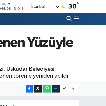
°
LAR
30
İstanbul
7436
%0.18
RO
2510
%0.32
RLİN
4811
%0.38
M ALTIN
0.55
%0.03
lenen Yüzüyle
T100
779
%-14
COIN
944,08
%-0.18
zi, Üsküdar Belediyesi
enen törenle yeniden açıldı
-
+
A
A