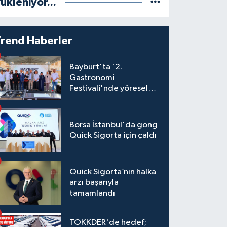
ükleniyor...
Trend Haberler
Bayburt'ta '2.
Gastronomi
Festivali'nde yöresel
lezzetler yarıştı
Borsa İstanbul'da gong
Quick Sigorta için çaldı
Quick Sigorta’nın halka
arzı başarıyla
tamamlandı
TOKKDER'de hedef;