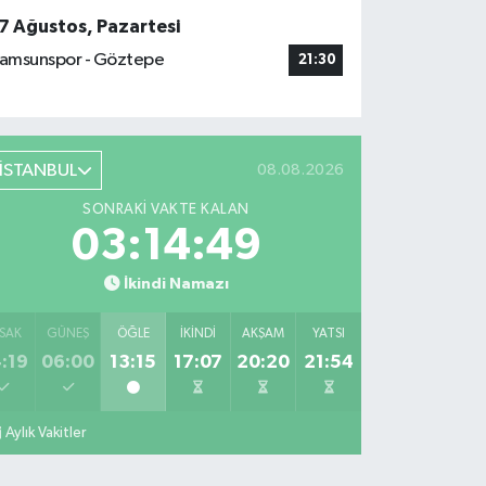
7 Ağustos, Pazartesi
amsunspor - Göztepe
21:30
İSTANBUL
08.08.2026
SONRAKI VAKTE KALAN
03:14:48
İkindi Namazı
SAK
GÜNEŞ
ÖĞLE
İKINDI
AKŞAM
YATSI
:19
06:00
13:15
17:07
20:20
21:54
Aylık Vakitler