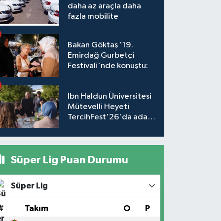
daha az araçla daha
fazla mobilite
Bakan Göktaş '19.
Emirdağ Gurbetçi
Festivali'nde konuştu:
İbn Haldun Üniversitesi
Mütevelli Heyeti
TercihFest'26'da aday
öğrencilerle buluştu
Süper Lig Puan Durumu
Süper Lig
#
Takım
O
P