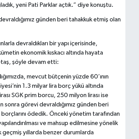
dık, yeni Pati Parklar açtık.” diye konuştu.
devraldığımız günden beri tahakkuk etmiş olan
nlarla devraldıkları bir yapı içerisinde,
ükümetin ekonomik kıskacı altında hayata
etaş, şöyle devam etti:
dığımızda, mevcut bütçenin yüzde 60’ının
esi’nin 1.3 milyar lira borç yükü altında
ası SGK prim borcu, 250 milyon lirası ise
n sonra görevi devraldığımız günden beri
 borçlarını ödedik. Önceki yönetim tarafından
apılandırılması ve mahsup edilmesine yönelik
k geçmiş yıllarda benzer durumlarda