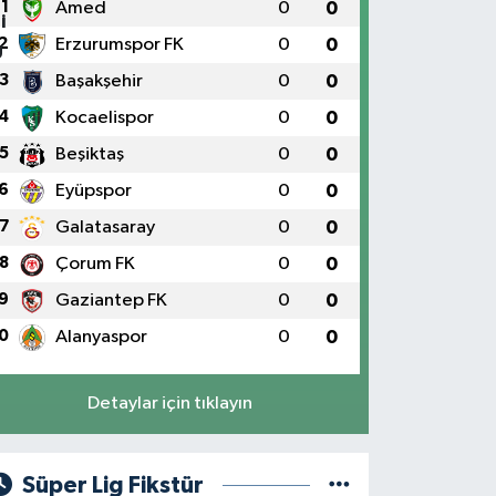
1
Amed
0
0
2
Erzurumspor FK
0
0
3
Başakşehir
0
0
4
Kocaelispor
0
0
5
Beşiktaş
0
0
6
Eyüpspor
0
0
7
Galatasaray
0
0
8
Çorum FK
0
0
9
Gaziantep FK
0
0
0
Alanyaspor
0
0
Detaylar için tıklayın
Süper Lig Fikstür