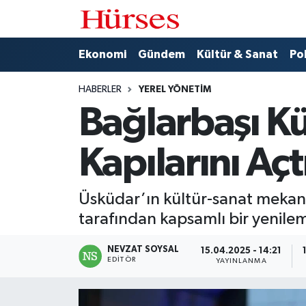
Ekonomi
Hava Durumu
Ekonomi
Gündem
Kültür & Sanat
Pol
Gündem
Trafik Durumu
HABERLER
YEREL YÖNETIM
Bağlarbaşı Kü
Kültür & Sanat
Süper Lig Puan Durumu ve Fikstür
Kapılarını Açt
Politika
Tüm Manşetler
Spor
Son Dakika Haberleri
Üsküdar’ın kültür-sanat mekanl
tarafından kapsamlı bir yenilem
Turizm
Haber Arşivi
NEVZAT SOYSAL
15.04.2025 - 14:21
EDITÖR
YAYINLANMA