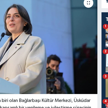
Y
1
2
3
 biri olan Bağlarbaşı Kültür Merkezi, Üsküdar
4
kapsamlı bir yenileme ve iyileştirme sürecinin