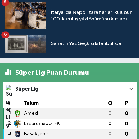
5
İtalya'da Napoli taraftarları kulübün
100. kuruluş yıl dönümünü kutladı
6
Sanatın Yaz Seçkisi İstanbul'da
Süper Lig Puan Durumu
Süper Lig
#
Takım
O
P
1
Amed
0
0
2
Erzurumspor FK
0
0
3
Başakşehir
0
0