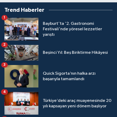
Trend Haberler
1
Bayburt'ta '2. Gastronomi
Festivali'nde yöresel lezzetler
yarıştı
2
Beşinci Yıl: Beş Biriktirme Hikâyesi
3
Quick Sigorta’nın halka arzı
başarıyla tamamlandı
4
Türkiye’deki araç muayenesinde 20
yılı kapsayan yeni dönem başlıyor