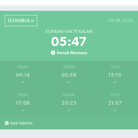
İSTANBUL
06.08.2026
SONRAKI VAKTE KALAN
05:47
İmsak Namazı
İMSAK
GÜNEŞ
ÖĞLE
04:16
05:58
13:15
İKINDI
AKŞAM
YATSI
17:08
20:23
21:57
Aylık Vakitler