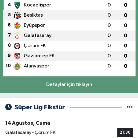
4
Kocaelispor
0
0
5
Beşiktaş
0
0
6
Eyüpspor
0
0
7
Galatasaray
0
0
8
Çorum FK
0
0
9
Gaziantep FK
0
0
10
Alanyaspor
0
0
Detaylar için tıklayın
Süper Lig Fikstür
14 Ağustos, Cuma
Galatasaray - Çorum FK
21:30