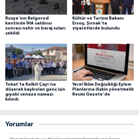
Rusya'nın Belgorod
Kültür ve Turizm Bakanı
kentinde İHA saldırısı
Ersoy, Şırnak'ta
sonrası nehir ve baraj suları
ziyaretlerde bulundu
çekildi
Tokat'ta Kelkit Çayı'na
Yerel İklim Değişikliği Eylem
düşerek kaybolan genç için
Planlarına ilişkin yönetmelik
gıyabi cenaze namazı
Resmi Gazete'de
kılındı
Yorumlar