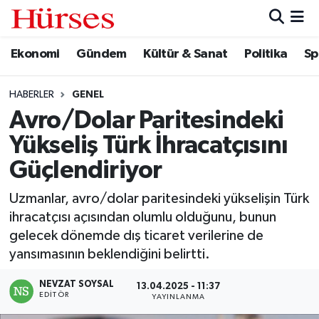
Ekonomi
Gündem
Kültür & Sanat
Politika
Sp
Ekonomi
Hava Durumu
Gündem
Trafik Durumu
HABERLER
GENEL
Avro/Dolar Paritesindeki
Kültür & Sanat
Süper Lig Puan Durumu ve Fikstür
Yükseliş Türk İhracatçısını
Politika
Tüm Manşetler
Güçlendiriyor
Uzmanlar, avro/dolar paritesindeki yükselişin Türk
Spor
Son Dakika Haberleri
ihracatçısı açısından olumlu olduğunu, bunun
gelecek dönemde dış ticaret verilerine de
Turizm
Haber Arşivi
yansımasının beklendiğini belirtti.
NEVZAT SOYSAL
13.04.2025 - 11:37
EDITÖR
YAYINLANMA