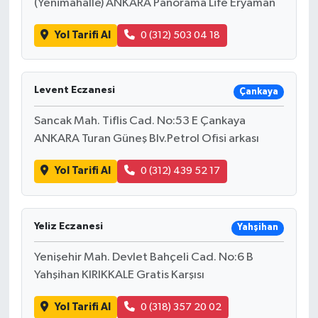
(Yenimahalle) ANKARA Panorama Life Eryaman
Yol Tarifi Al
0 (312) 503 04 18
Levent Eczanesi
Çankaya
Sancak Mah. Tiflis Cad. No:53 E Çankaya
ANKARA Turan Güneş Blv.Petrol Ofisi arkası
Yol Tarifi Al
0 (312) 439 52 17
Yeliz Eczanesi
Yahşihan
Yenişehir Mah. Devlet Bahçeli Cad. No:6 B
Yahşihan KIRIKKALE Gratis Karşısı
Yol Tarifi Al
0 (318) 357 20 02