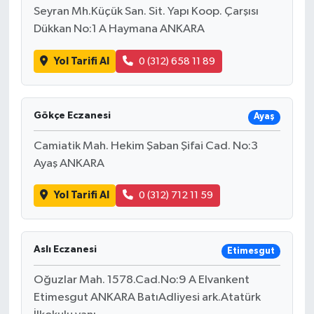
Seyran Mh.Küçük San. Sit. Yapı Koop. Çarşısı
Dükkan No:1 A Haymana ANKARA
Yol Tarifi Al
0 (312) 658 11 89
Gökçe Eczanesi
Ayaş
Camiatik Mah. Hekim Şaban Şifai Cad. No:3
Ayaş ANKARA
Yol Tarifi Al
0 (312) 712 11 59
Aslı Eczanesi
Etimesgut
Oğuzlar Mah. 1578.Cad.No:9 A Elvankent
Etimesgut ANKARA BatıAdliyesi ark.Atatürk