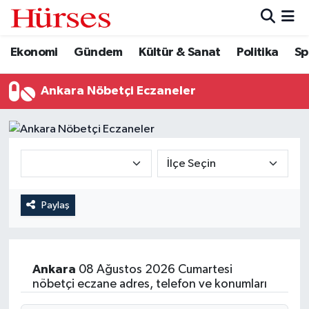
Ekonomi
Gündem
Kültür & Sanat
Politika
Sp
Ekonomi
Hava Durumu
Gündem
Trafik Durumu
Ankara Nöbetçi Eczaneler
Kültür & Sanat
Süper Lig Puan Durumu ve Fikstür
Politika
Tüm Manşetler
Spor
Son Dakika Haberleri
Paylaş
Turizm
Haber Arşivi
Ankara
08 Ağustos 2026 Cumartesi
nöbetçi eczane adres, telefon ve konumları