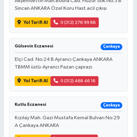
Akşemsettin Mah.Bosna Cad. Huzur Sok.No:3 B
Sincan ANKARA Özel Koru Hast.acil çıkışı
Yol Tarifi Al
0 (312) 276 99 88
Gülsevin Eczanesi
Çankaya
Elçi Cad. No:24 B Ayrancı Çankaya ANKARA
TBMM üstü-Ayrancı Pazarı çaprazı
Yol Tarifi Al
0 (312) 468 46 16
Kutlu Eczanesi
Çankaya
Kızılay Mah. Gazi Mustafa Kemal Bulvarı No:29
A Çankaya ANKARA