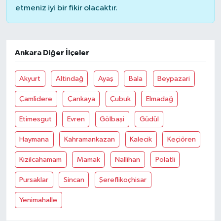
etmeniz iyi bir fikir olacaktır.
Ankara Diğer İlçeler
Akyurt
Altindağ
Ayaş
Bala
Beypazari
Çamlidere
Çankaya
Çubuk
Elmadağ
Etimesgut
Evren
Gölbaşi
Güdül
Haymana
Kahramankazan
Kalecik
Keçiören
Kizilcahamam
Mamak
Nallihan
Polatli
Pursaklar
Sincan
Şereflikoçhisar
Yenimahalle