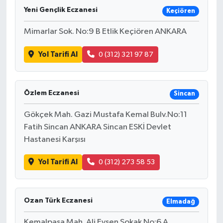
Yeni Gençlik Eczanesi
Keçiören
Mimarlar Sok. No:9 B Etlik Keçiören ANKARA
Yol Tarifi Al
0 (312) 321 97 87
Özlem Eczanesi
Sincan
Gökçek Mah. Gazi Mustafa Kemal Bulv.No:11
Fatih Sincan ANKARA Sincan ESKİ Devlet
Hastanesi Karşısı
Yol Tarifi Al
0 (312) 273 58 53
Ozan Türk Eczanesi
Elmadağ
Kemalpaşa Mah. Ali Eysen Sokak No:6 A