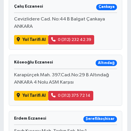
Çalış Eczanesi
Çankaya
Cevizlidere Cad. No:44 B Balgat Çankaya
ANKARA
Yol Tarifi Al
0 (312) 232 42 39
Köseoğlu Eczanesi
Altındağ
Karapürçek Mah. 397.Cad.No:29 B Altındağ
ANKARA 4 Nolu ASM Karşısı
Yol Tarifi Al
0 (312) 375 72 14
Erdem Eczanesi
Şereflikoçhisar