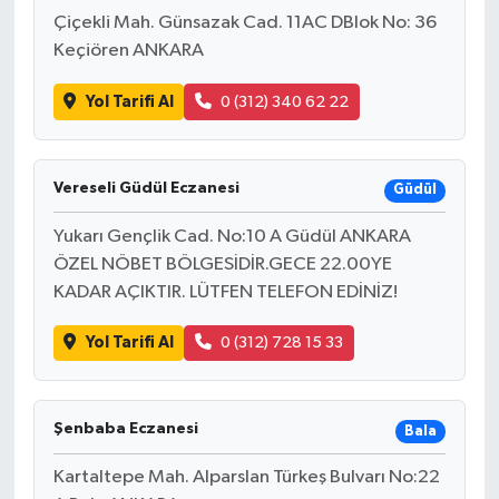
Çiçekli Mah. Günsazak Cad. 11AC DBlok No: 36
Keçiören ANKARA
Yol Tarifi Al
0 (312) 340 62 22
Vereseli Güdül Eczanesi
Güdül
Yukarı Gençlik Cad. No:10 A Güdül ANKARA
ÖZEL NÖBET BÖLGESİDİR.GECE 22.00YE
KADAR AÇIKTIR. LÜTFEN TELEFON EDİNİZ!
Yol Tarifi Al
0 (312) 728 15 33
Şenbaba Eczanesi
Bala
Kartaltepe Mah. Alparslan Türkeş Bulvarı No:22