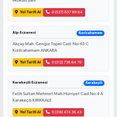
İlkokulu yanı
Yol Tarifi Al
0 (537) 657 89 84
Alp Eczanesi
Kızılcahamam
Akçay Mah. Cengiz Topel Cad. No:45 C
Kızılcahamam ANKARA
Yol Tarifi Al
0 (312) 736 64 70
Karakeçili Eczanesi
Karakeçili
Fatih Sultan Mehmet Mah.Hürriyet Cad.No:4 A
Karakeçili KIRIKKALE
Yol Tarifi Al
0 (318) 474 36 43