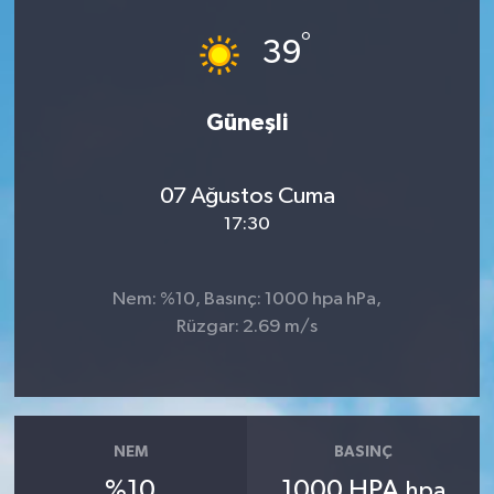
°
39
Güneşli
07 Ağustos Cuma
17:30
Nem: %10, Basınç: 1000 hpa hPa,
Rüzgar: 2.69 m/s
NEM
BASINÇ
%10
1000 HPA
hpa