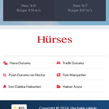
Nem: %16
Nem: %17
Rüzgar: 9.19 m/s
Rüzgar: 8.61 m/s
Hava Durumu
Trafik Durumu
Puan Durumu ve Fikstür
Tüm Manşetler
Son Dakika Haberleri
Haber Arşivi
RSS
Copyright © 2024. Her hakkı saklıdır.