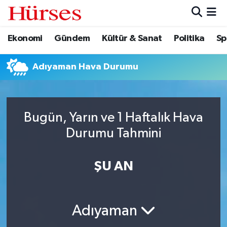
Ekonomi
Gündem
Kültür & Sanat
Politika
Sp
Ekonomi
Hava Durumu
Gündem
Trafik Durumu
Adıyaman Hava Durumu
Kültür & Sanat
Süper Lig Puan Durumu ve Fikstür
Bugün, Yarın ve 1 Haftalık Hava
Politika
Tüm Manşetler
Durumu Tahmini
Spor
Son Dakika Haberleri
ŞU AN
Turizm
Haber Arşivi
Adıyaman