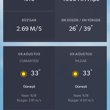
RÜZGAR
EN DÜŞÜK / EN YÜKSEK
°
°
2.69 M/S
26
/ 39
08 AĞUSTOS
09 AĞUSTOS
CUMARTESI
PAZAR
°
°
33
33
Güneşli
Güneşli
Nem: %18
Nem: %18
Rüzgar: 3.81 m/s
Rüzgar: 4.00 m/s