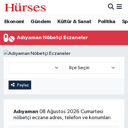
Ekonomi
Gündem
Kültür & Sanat
Politika
Sp
Ekonomi
Hava Durumu
Gündem
Trafik Durumu
Adıyaman Nöbetçi Eczaneler
Kültür & Sanat
Süper Lig Puan Durumu ve Fikstür
Politika
Tüm Manşetler
Spor
Son Dakika Haberleri
Paylaş
Turizm
Haber Arşivi
Adıyaman
08 Ağustos 2026 Cumartesi
nöbetçi eczane adres, telefon ve konumları