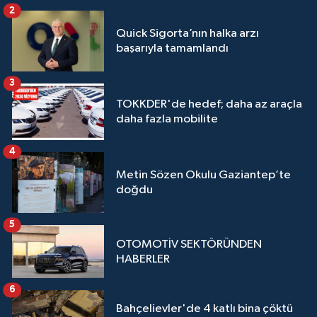
2
Quick Sigorta’nın halka arzı
başarıyla tamamlandı
3
TOKKDER'de hedef; daha az araçla
daha fazla mobilite
4
Metin Sözen Okulu Gaziantep’te
doğdu
5
OTOMOTİV SEKTÖRÜNDEN
HABERLER
6
Bahçelievler'de 4 katlı bina çöktü