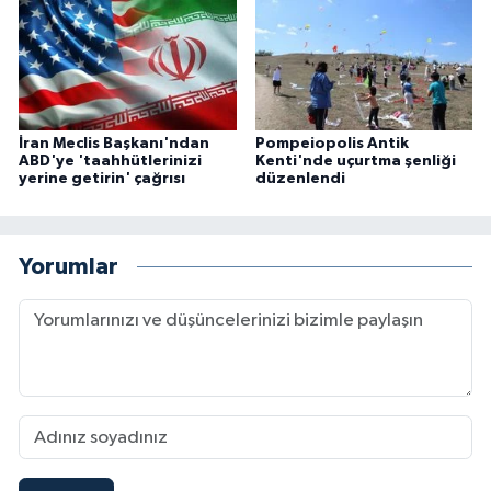
İran Meclis Başkanı'ndan
Pompeiopolis Antik
ABD'ye 'taahhütlerinizi
Kenti'nde uçurtma şenliği
yerine getirin' çağrısı
düzenlendi
Yorumlar