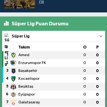
(3)
Süper Lig Puan Durumu
Süper Lig
#
Takım
O
P
1
Amed
0
0
2
Erzurumspor FK
0
0
3
Başakşehir
0
0
4
Kocaelispor
0
0
5
Beşiktaş
0
0
6
Eyüpspor
0
0
7
Galatasaray
0
0