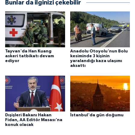
Bunlar da ilginizi çekebilir
Tayvan'da Han Kuang
Anadolu Otoyolu'nun Bolu
askeri tatbikatı devam
kesiminde 3 kişinin
ediyor
yaralandığı kaza ulaşımı
aksattı
Dışişleri Bakanı Hakan
İstanbul'da gün doğumu
Fidan, AA Editör Masası'na
konuk olacak