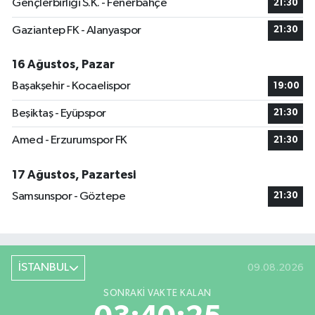
Gençlerbirliği S.K. - Fenerbahçe
21:30
Gaziantep FK - Alanyaspor
21:30
16 Ağustos, Pazar
Başakşehir - Kocaelispor
19:00
Beşiktaş - Eyüpspor
21:30
Amed - Erzurumspor FK
21:30
17 Ağustos, Pazartesi
Samsunspor - Göztepe
21:30
İSTANBUL
09.08.2026
SONRAKI VAKTE KALAN