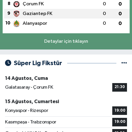
8
Çorum FK
0
0
9
Gaziantep FK
0
0
10
Alanyaspor
0
0
Detaylar için tıklayın
Süper Lig Fikstür
14 Ağustos, Cuma
Galatasaray - Çorum FK
21:30
15 Ağustos, Cumartesi
Konyaspor - Rizespor
19:00
Kasımpaşa - Trabzonspor
19:00