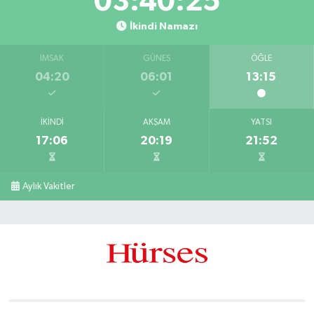
03:40:24
İkindi Namazı
İMSAK
GÜNEŞ
ÖĞLE
04:20
06:01
13:15
İKINDI
AKŞAM
YATSI
17:06
20:19
21:52
Aylık Vakitler