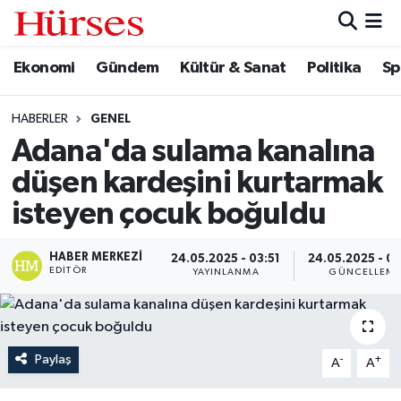
Ekonomi
Gündem
Kültür & Sanat
Politika
Sp
Ekonomi
Hava Durumu
Gündem
Trafik Durumu
HABERLER
GENEL
Adana'da sulama kanalına
Kültür & Sanat
Süper Lig Puan Durumu ve Fikstür
düşen kardeşini kurtarmak
Politika
Tüm Manşetler
isteyen çocuk boğuldu
Spor
Son Dakika Haberleri
HABER MERKEZI
24.05.2025 - 03:51
24.05.2025 - 0
EDITÖR
YAYINLANMA
GÜNCELLEM
Turizm
Haber Arşivi
Paylaş
-
+
A
A