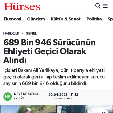
Ekonomi
Gündem
Kültür & Sanat
Politika
Sp
Ekonomi
Hava Durumu
Gündem
Trafik Durumu
HABERLER
GENEL
689 Bin 946 Sürücünün
Kültür & Sanat
Süper Lig Puan Durumu ve Fikstür
Ehliyeti Geçici Olarak
Politika
Tüm Manşetler
Alındı
İçişleri Bakanı Ali Yerlikaya, dün itibarıyla ehliyeti
Spor
Son Dakika Haberleri
geçici olarak geri alınıp teslim edilmeyen sürücü
sayısının 689 bin 946 olduğunu bildirdi.
Turizm
Haber Arşivi
NEVZAT SOYSAL
20.04.2025 - 11:13
EDITÖR
YAYINLANMA