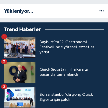
Yükleniyor...
Trend Haberler
1
Bayburt'ta '2. Gastronomi
Festivali'nde yöresel lezzetler
yarıştı
2
Quick Sigorta’nın halka arzı
başarıyla tamamlandı
3
Borsa İstanbul'da gong Quick
Sigorta için çaldı