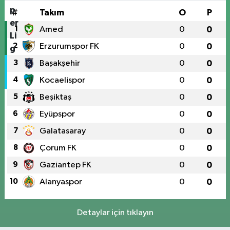
#
Takım
O
P
1
Amed
0
0
2
Erzurumspor FK
0
0
3
Başakşehir
0
0
4
Kocaelispor
0
0
5
Beşiktaş
0
0
6
Eyüpspor
0
0
7
Galatasaray
0
0
8
Çorum FK
0
0
9
Gaziantep FK
0
0
10
Alanyaspor
0
0
Detaylar için tıklayın