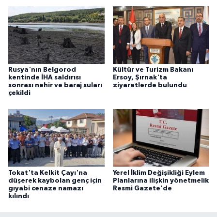
Rusya'nın Belgorod
Kültür ve Turizm Bakanı
kentinde İHA saldırısı
Ersoy, Şırnak'ta
sonrası nehir ve baraj suları
ziyaretlerde bulundu
çekildi
Tokat'ta Kelkit Çayı'na
Yerel İklim Değişikliği Eylem
düşerek kaybolan genç için
Planlarına ilişkin yönetmelik
gıyabi cenaze namazı
Resmi Gazete'de
kılındı