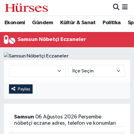
Ekonomi
Gündem
Kültür & Sanat
Politika
Sp
Ekonomi
Hava Durumu
Gündem
Trafik Durumu
Samsun Nöbetçi Eczaneler
Kültür & Sanat
Süper Lig Puan Durumu ve Fikstür
Politika
Tüm Manşetler
Spor
Son Dakika Haberleri
Paylaş
Turizm
Haber Arşivi
Samsun
06 Ağustos 2026 Perşembe
nöbetçi eczane adres, telefon ve konumları