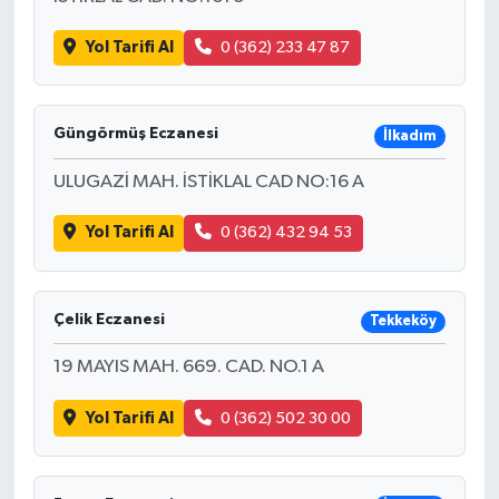
Yol Tarifi Al
0 (362) 233 47 87
Güngörmüş Eczanesi
İlkadım
ULUGAZİ MAH. İSTİKLAL CAD NO:16 A
Yol Tarifi Al
0 (362) 432 94 53
Çelik Eczanesi
Tekkeköy
19 MAYIS MAH. 669. CAD. NO.1 A
Yol Tarifi Al
0 (362) 502 30 00