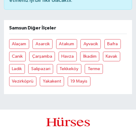
etmeniz iyi bir fikir olacaktır.
Samsun Diğer İlçeler
Alaçam
Asarcik
Atakum
Ayvacik
Bafra
Canik
Çarşamba
Havza
İlkadim
Kavak
Ladik
Salipazari
Tekkeköy
Terme
Vezirköprü
Yakakent
19 Mayis