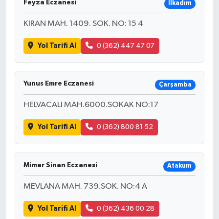
Feyza Eczanesi
İlkadım
KIRAN MAH. 1409. SOK. NO: 15 4
Yol Tarifi Al
0 (362) 447 47 07
Yunus Emre Eczanesi
Çarşamba
HELVACALI MAH.6000.SOKAK NO:17
Yol Tarifi Al
0 (362) 800 81 52
Mimar Sinan Eczanesi
Atakum
MEVLANA MAH. 739.SOK. NO:4 A
Yol Tarifi Al
0 (362) 436 00 28