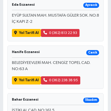
Eda Eczanesi
Ayvacık
EYÜP SULTAN MAH. MUSTAFA GÜLER SOK. NO.8
İÇ KAPI Z-2
Yol Tarifi Al
0 (362) 813 22 93
Hanife Eczanesi
Canik
BELEDİYEEVLERİ MAH. CENGİZ TOPEL CAD.
NO:63 A
Yol Tarifi Al
0 (362) 238 38 95
Bahar Eczanesi
İlkadım
İSTİKLAL CAD. NO:161 5