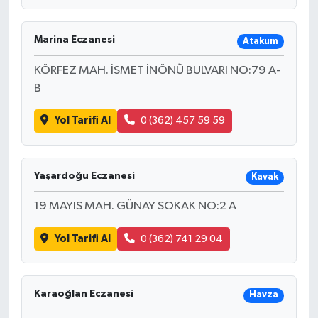
Marina Eczanesi
Atakum
KÖRFEZ MAH. İSMET İNÖNÜ BULVARI NO:79 A-
B
Yol Tarifi Al
0 (362) 457 59 59
Yaşardoğu Eczanesi
Kavak
19 MAYIS MAH. GÜNAY SOKAK NO:2 A
Yol Tarifi Al
0 (362) 741 29 04
Karaoğlan Eczanesi
Havza