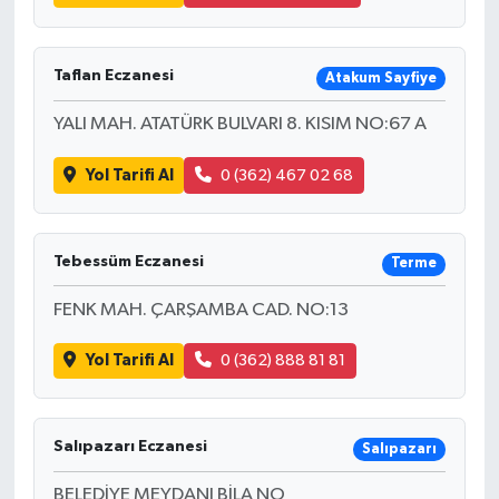
Taflan Eczanesi
Atakum Sayfiye
YALI MAH. ATATÜRK BULVARI 8. KISIM NO:67 A
Yol Tarifi Al
0 (362) 467 02 68
Tebessüm Eczanesi
Terme
FENK MAH. ÇARŞAMBA CAD. NO:13
Yol Tarifi Al
0 (362) 888 81 81
Salıpazarı Eczanesi
Salıpazarı
BELEDİYE MEYDANI BİLA NO