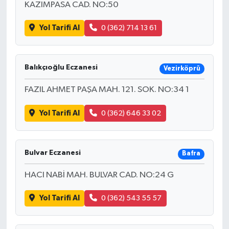
KAZIMPASA CAD. NO:50
Yol Tarifi Al
0 (362) 714 13 61
Balıkçıoğlu Eczanesi
Vezirköprü
FAZIL AHMET PAŞA MAH. 121. SOK. NO:34 1
Yol Tarifi Al
0 (362) 646 33 02
Bulvar Eczanesi
Bafra
HACI NABİ MAH. BULVAR CAD. NO:24 G
Yol Tarifi Al
0 (362) 543 55 57