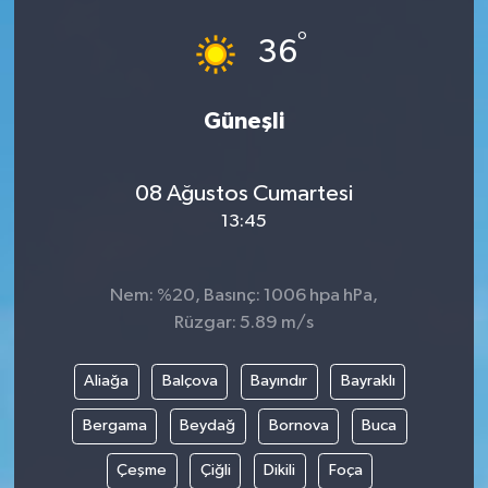
°
36
Güneşli
08 Ağustos Cumartesi
13:45
Nem: %20, Basınç: 1006 hpa hPa,
Rüzgar: 5.89 m/s
Aliağa
Balçova
Bayındır
Bayraklı
Bergama
Beydağ
Bornova
Buca
Çeşme
Çiğli
Dikili
Foça