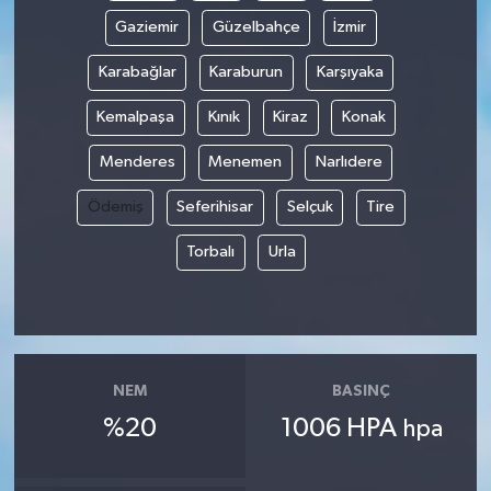
Gaziemir
Güzelbahçe
İzmir
Karabağlar
Karaburun
Karşıyaka
Kemalpaşa
Kınık
Kiraz
Konak
Menderes
Menemen
Narlıdere
Ödemiş
Seferihisar
Selçuk
Tire
Torbalı
Urla
NEM
BASINÇ
%20
1006 HPA
hpa