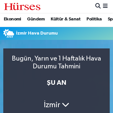
Ekonomi
Gündem
Kültür & Sanat
Politika
Sp
Ekonomi
Hava Durumu
Gündem
Trafik Durumu
İzmir Hava Durumu
Kültür & Sanat
Süper Lig Puan Durumu ve Fikstür
Bugün, Yarın ve 1 Haftalık Hava
Politika
Tüm Manşetler
Durumu Tahmini
Spor
Son Dakika Haberleri
ŞU AN
Turizm
Haber Arşivi
İzmir