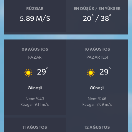
RÜZGAR
EN DÜŞÜK / EN YÜKSEK
°
°
5.89 M/S
20
/ 38
09 AĞUSTOS
10 AĞUSTOS
PAZAR
PAZARTESI
°
°
29
29
Güneşli
Güneşli
Nem: %43
Nem: %46
Rüzgar: 9.11 m/s
Rüzgar: 7.69 m/s
11 AĞUSTOS
12 AĞUSTOS