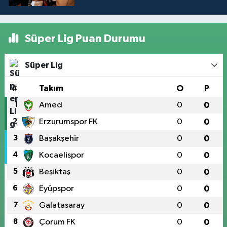
Süper Lig Puan Durumu
Süper Lig
#
Takım
O
P
1
Amed
0
0
2
Erzurumspor FK
0
0
3
Başakşehir
0
0
4
Kocaelispor
0
0
5
Beşiktaş
0
0
6
Eyüpspor
0
0
7
Galatasaray
0
0
8
Çorum FK
0
0