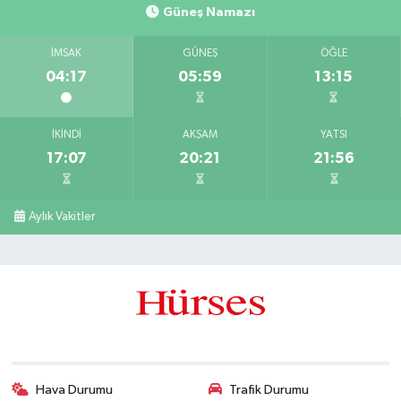
Güneş Namazı
İMSAK
GÜNEŞ
ÖĞLE
04:17
05:59
13:15
İKINDI
AKŞAM
YATSI
17:07
20:21
21:56
Aylık Vakitler
Hava Durumu
Trafik Durumu