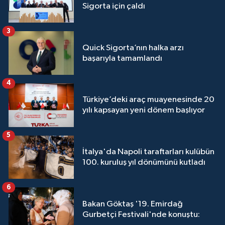
Sigorta için çaldı
3
Quick Sigorta’nın halka arzı
başarıyla tamamlandı
4
Türkiye’deki araç muayenesinde 20
yılı kapsayan yeni dönem başlıyor
5
İtalya'da Napoli taraftarları kulübün
100. kuruluş yıl dönümünü kutladı
6
Bakan Göktaş '19. Emirdağ
Gurbetçi Festivali'nde konuştu: