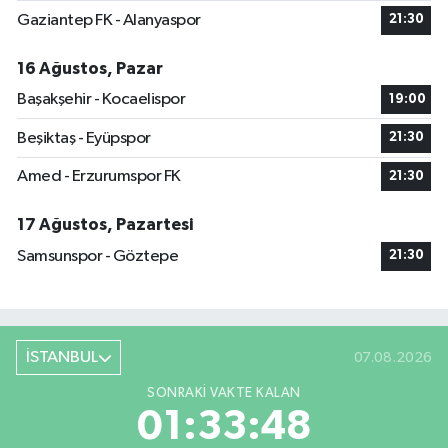
Gaziantep FK - Alanyaspor
21:30
16 Ağustos, Pazar
Başakşehir - Kocaelispor
19:00
Beşiktaş - Eyüpspor
21:30
Amed - Erzurumspor FK
21:30
17 Ağustos, Pazartesi
Samsunspor - Göztepe
21:30
İSTANBUL
07.08.2026
SONRAKI VAKTE KALAN
01:33:48