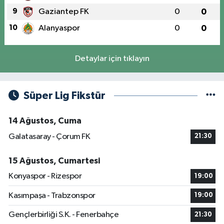
9
Gaziantep FK
0
0
10
Alanyaspor
0
0
Detaylar için tıklayın
Süper Lig Fikstür
14 Ağustos, Cuma
Galatasaray - Çorum FK
21:30
15 Ağustos, Cumartesi
Konyaspor - Rizespor
19:00
Kasımpaşa - Trabzonspor
19:00
Gençlerbirliği S.K. - Fenerbahçe
21:30