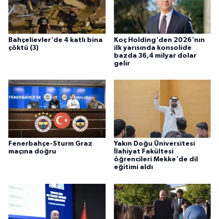
Bahçelievler'de 4 katlı bina
Koç Holding'den 2026'nın
çöktü (3)
ilk yarısında konsolide
bazda 36,4 milyar dolar
gelir
Fenerbahçe-Sturm Graz
Yakın Doğu Üniversitesi
maçına doğru
İlahiyat Fakültesi
öğrencileri Mekke'de dil
eğitimi aldı