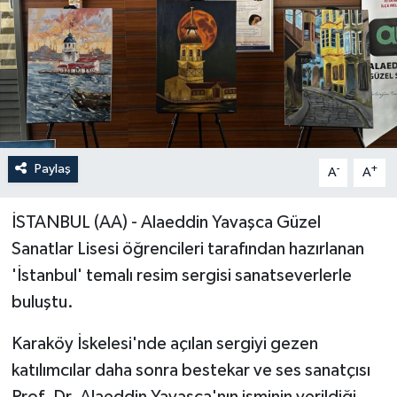
Paylaş
-
+
A
A
İSTANBUL (AA) - Alaeddin Yavaşca Güzel
Sanatlar Lisesi öğrencileri tarafından hazırlanan
'İstanbul' temalı resim sergisi sanatseverlerle
buluştu.
Karaköy İskelesi'nde açılan sergiyi gezen
katılımcılar daha sonra bestekar ve ses sanatçısı
Prof. Dr. Alaeddin Yavaşca'nın isminin verildiği