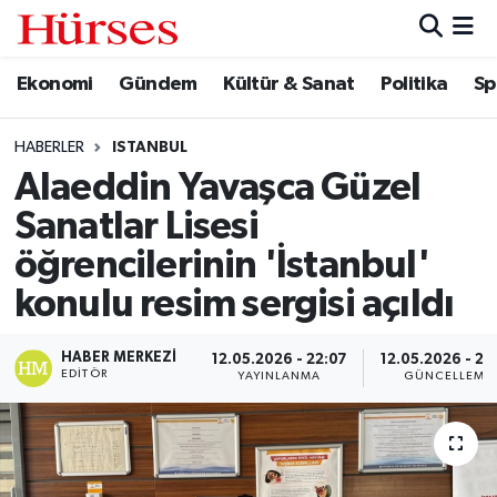
Ekonomi
Gündem
Kültür & Sanat
Politika
Sp
Ekonomi
Hava Durumu
Gündem
Trafik Durumu
HABERLER
ISTANBUL
Alaeddin Yavaşca Güzel
Kültür & Sanat
Süper Lig Puan Durumu ve Fikstür
Sanatlar Lisesi
Politika
Tüm Manşetler
öğrencilerinin 'İstanbul'
konulu resim sergisi açıldı
Spor
Son Dakika Haberleri
HABER MERKEZI
12.05.2026 - 22:07
12.05.2026 - 22
Turizm
Haber Arşivi
EDITÖR
YAYINLANMA
GÜNCELLEME